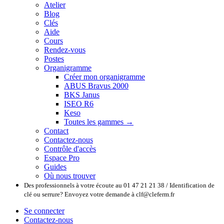
Atelier
Blog
Clés
Aide
Cours
Rendez-vous
Postes
Organigramme
Créer mon organigramme
ABUS Bravus 2000
BKS Janus
ISEO R6
Keso
Toutes les gammes →
Contact
Contactez-nous
Contrôle d'accès
Espace Pro
Guides
Où nous trouver
Des professionnels à votre écoute au 01 47 21 21 38 / Identification de
clé ou serrure? Envoyez votre demande à clf@cleferm.fr
Se connecter
Contactez-nous