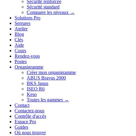
Sécurité renforcée
Sécurité standard
Comparer les niveaux →
Solutions Pro
Serrures
Atelier
Blog
Clés
Aide
Cours
Rendez-vous
Postes
Organigramme
Créer mon organigramme
ABUS Bravus 2000
BKS Janus
ISEO R6
Keso
Toutes les gammes →
Contact
Contactez-nous
Contrôle d'accès
Espace Pro
Guides
Où nous trouver