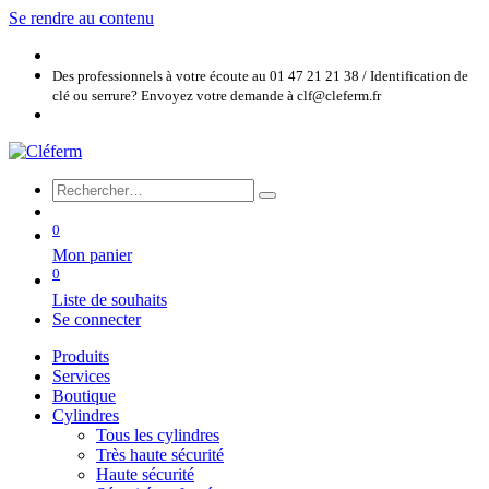
Se rendre au contenu
Des professionnels à votre écoute au 01 47 21 21 38 / Identification de
clé ou serrure? Envoyez votre demande à clf@cleferm.fr
0
Mon panier
0
Liste de souhaits
Se connecter
Produits
Services
Boutique
Cylindres
Tous les cylindres
Très haute sécurité
Haute sécurité