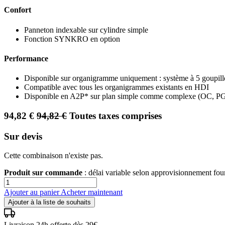
Confort
Panneton indexable sur cylindre simple
Fonction SYNKRO en option
Performance
Disponible sur organigramme uniquement : système à 5 goupilles
Compatible avec tous les organigrammes existants en HDI
Disponible en A2P* sur plan simple comme complexe (OC, P
94,82
€
94,82
€
Toutes taxes comprises
Sur devis
Cette combinaison n'existe pas.
Produit sur commande
: délai variable selon approvisionnement fo
Ajouter au panier
Acheter maintenant
Ajouter à la liste de souhaits
Livraison 24h offerte dès 29€