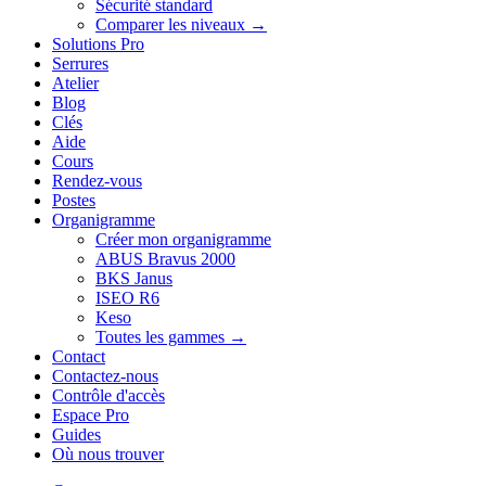
Sécurité standard
Comparer les niveaux →
Solutions Pro
Serrures
Atelier
Blog
Clés
Aide
Cours
Rendez-vous
Postes
Organigramme
Créer mon organigramme
ABUS Bravus 2000
BKS Janus
ISEO R6
Keso
Toutes les gammes →
Contact
Contactez-nous
Contrôle d'accès
Espace Pro
Guides
Où nous trouver