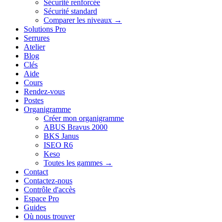
Sécurité renforcée
Sécurité standard
Comparer les niveaux →
Solutions Pro
Serrures
Atelier
Blog
Clés
Aide
Cours
Rendez-vous
Postes
Organigramme
Créer mon organigramme
ABUS Bravus 2000
BKS Janus
ISEO R6
Keso
Toutes les gammes →
Contact
Contactez-nous
Contrôle d'accès
Espace Pro
Guides
Où nous trouver