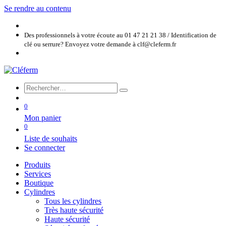
Se rendre au contenu
Des professionnels à votre écoute au 01 47 21 21 38 / Identification de
clé ou serrure? Envoyez votre demande à clf@cleferm.fr
0
Mon panier
0
Liste de souhaits
Se connecter
Produits
Services
Boutique
Cylindres
Tous les cylindres
Très haute sécurité
Haute sécurité