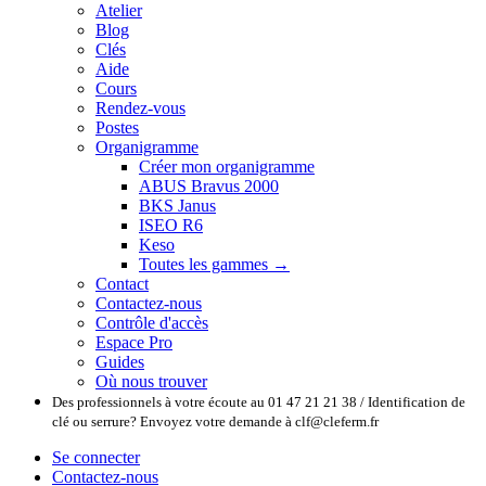
Atelier
Blog
Clés
Aide
Cours
Rendez-vous
Postes
Organigramme
Créer mon organigramme
ABUS Bravus 2000
BKS Janus
ISEO R6
Keso
Toutes les gammes →
Contact
Contactez-nous
Contrôle d'accès
Espace Pro
Guides
Où nous trouver
Des professionnels à votre écoute au 01 47 21 21 38 / Identification de
clé ou serrure? Envoyez votre demande à clf@cleferm.fr
Se connecter
Contactez-nous