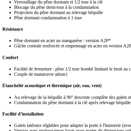
Verrouillage du pêne dormant et 1/2 tour à la clé
Blocage du pêne demi-tour à la condamnation
Projection du pêne dormant au relevage béquille
Pêne dormant condamnation à 1 tour
Résistance
Pêne dormant en acier au manganèse : version A2P*
Gâche centrale renforcée et empennage en acier en version A2
Confort
Facilité de fermeture : pêne 1/2 tour bombé limitant le bruit au
Couple de manœuvre adouci
Étanchéité acoustique et thermique (air, eau, vent)
Au relevage de la béquille à 90° descente complète des galets et
Condamnation du pêne dormant à la clé après relevage béquille
Facilité d’installation
Galets latéraux réglables pour adapter la porte à l'huisserie (ave
Version avec prolongateurs hauts pour portes de dimensions spé