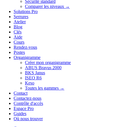
Sécurité standard
Comparer les niveaux →
Solutions Pro
Serrures
Atelier
Blog
Clés
Aide
Cours
Rendez-vous
Postes
Organigramme
Créer mon organigramme
ABUS Bravus 2000
BKS Janus
ISEO R6
Keso
Toutes les gammes →
Contact
Contactez-nous
Contrôle d'accès
Espace Pro
Guides
Où nous trouver