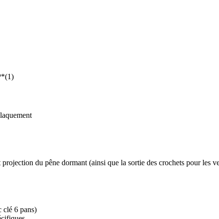
P*(1)
 claquement
 projection du pêne dormant (ainsi que la sortie des crochets pour les 
c clé 6 pans)
cifiques