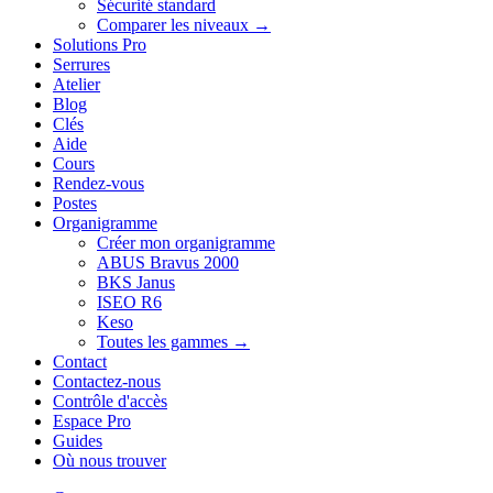
Sécurité standard
Comparer les niveaux →
Solutions Pro
Serrures
Atelier
Blog
Clés
Aide
Cours
Rendez-vous
Postes
Organigramme
Créer mon organigramme
ABUS Bravus 2000
BKS Janus
ISEO R6
Keso
Toutes les gammes →
Contact
Contactez-nous
Contrôle d'accès
Espace Pro
Guides
Où nous trouver