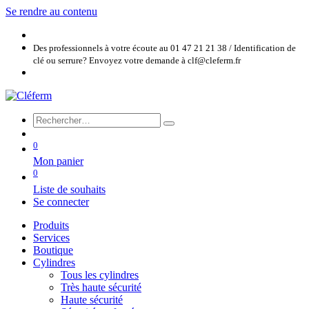
Se rendre au contenu
Des professionnels à votre écoute au 01 47 21 21 38 / Identification de
clé ou serrure? Envoyez votre demande à clf@cleferm.fr
0
Mon panier
0
Liste de souhaits
Se connecter
Produits
Services
Boutique
Cylindres
Tous les cylindres
Très haute sécurité
Haute sécurité