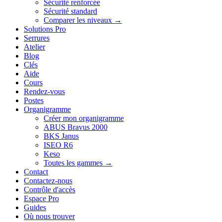
Sécurité renforcée
Sécurité standard
Comparer les niveaux →
Solutions Pro
Serrures
Atelier
Blog
Clés
Aide
Cours
Rendez-vous
Postes
Organigramme
Créer mon organigramme
ABUS Bravus 2000
BKS Janus
ISEO R6
Keso
Toutes les gammes →
Contact
Contactez-nous
Contrôle d'accès
Espace Pro
Guides
Où nous trouver