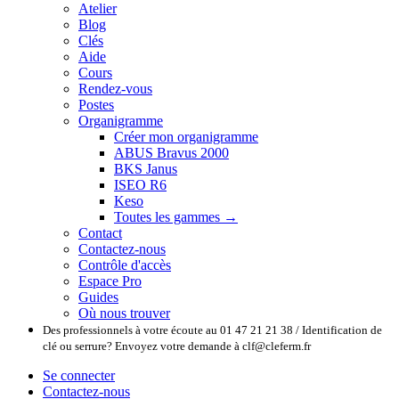
Atelier
Blog
Clés
Aide
Cours
Rendez-vous
Postes
Organigramme
Créer mon organigramme
ABUS Bravus 2000
BKS Janus
ISEO R6
Keso
Toutes les gammes →
Contact
Contactez-nous
Contrôle d'accès
Espace Pro
Guides
Où nous trouver
Des professionnels à votre écoute au 01 47 21 21 38 / Identification de
clé ou serrure? Envoyez votre demande à clf@cleferm.fr
Se connecter
Contactez-nous