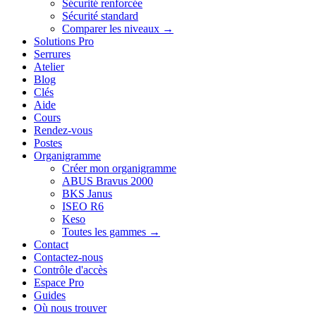
Sécurité renforcée
Sécurité standard
Comparer les niveaux →
Solutions Pro
Serrures
Atelier
Blog
Clés
Aide
Cours
Rendez-vous
Postes
Organigramme
Créer mon organigramme
ABUS Bravus 2000
BKS Janus
ISEO R6
Keso
Toutes les gammes →
Contact
Contactez-nous
Contrôle d'accès
Espace Pro
Guides
Où nous trouver