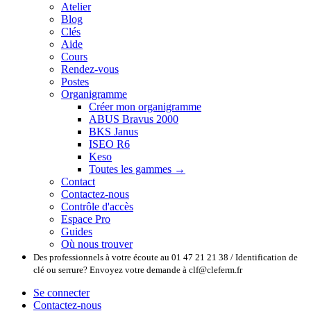
Atelier
Blog
Clés
Aide
Cours
Rendez-vous
Postes
Organigramme
Créer mon organigramme
ABUS Bravus 2000
BKS Janus
ISEO R6
Keso
Toutes les gammes →
Contact
Contactez-nous
Contrôle d'accès
Espace Pro
Guides
Où nous trouver
Des professionnels à votre écoute au 01 47 21 21 38 / Identification de
clé ou serrure? Envoyez votre demande à clf@cleferm.fr
Se connecter
Contactez-nous