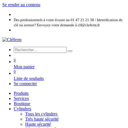
Se rendre au contenu
Des professionnels à votre écoute au 01 47 21 21 38 / Identification de
clé ou serrure? Envoyez votre demande à clf@cleferm.fr
0
Mon panier
0
Liste de souhaits
Se connecter
Produits
Services
Boutique
Cylindres
Tous les cylindres
Très haute sécurité
Haute sécurité