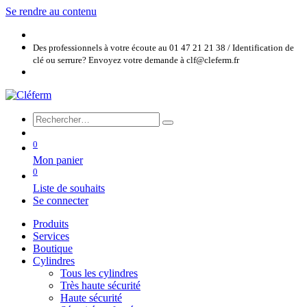
Se rendre au contenu
Des professionnels à votre écoute au 01 47 21 21 38 / Identification de
clé ou serrure? Envoyez votre demande à clf@cleferm.fr
0
Mon panier
0
Liste de souhaits
Se connecter
Produits
Services
Boutique
Cylindres
Tous les cylindres
Très haute sécurité
Haute sécurité