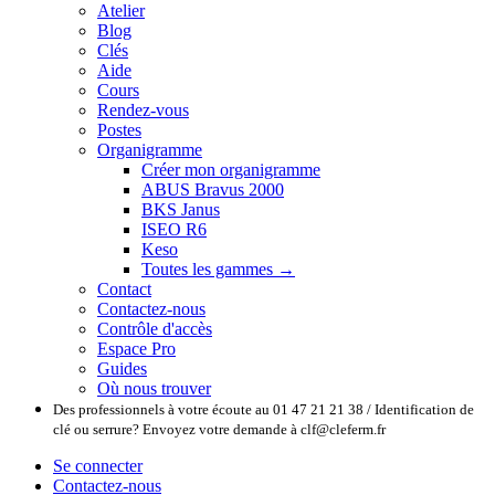
Atelier
Blog
Clés
Aide
Cours
Rendez-vous
Postes
Organigramme
Créer mon organigramme
ABUS Bravus 2000
BKS Janus
ISEO R6
Keso
Toutes les gammes →
Contact
Contactez-nous
Contrôle d'accès
Espace Pro
Guides
Où nous trouver
Des professionnels à votre écoute au 01 47 21 21 38 / Identification de
clé ou serrure? Envoyez votre demande à clf@cleferm.fr
Se connecter
Contactez-nous