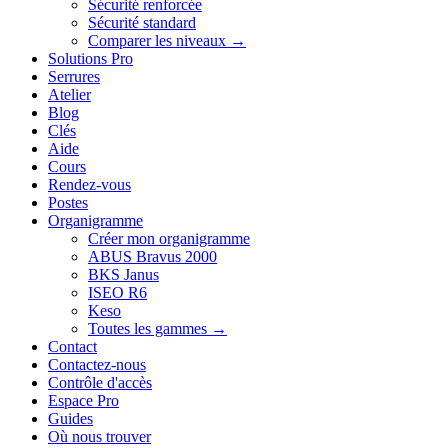
Sécurité renforcée
Sécurité standard
Comparer les niveaux →
Solutions Pro
Serrures
Atelier
Blog
Clés
Aide
Cours
Rendez-vous
Postes
Organigramme
Créer mon organigramme
ABUS Bravus 2000
BKS Janus
ISEO R6
Keso
Toutes les gammes →
Contact
Contactez-nous
Contrôle d'accès
Espace Pro
Guides
Où nous trouver