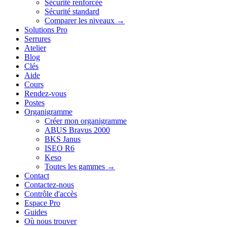
Sécurité renforcée
Sécurité standard
Comparer les niveaux →
Solutions Pro
Serrures
Atelier
Blog
Clés
Aide
Cours
Rendez-vous
Postes
Organigramme
Créer mon organigramme
ABUS Bravus 2000
BKS Janus
ISEO R6
Keso
Toutes les gammes →
Contact
Contactez-nous
Contrôle d'accès
Espace Pro
Guides
Où nous trouver