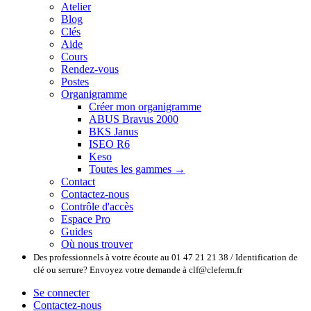
Atelier
Blog
Clés
Aide
Cours
Rendez-vous
Postes
Organigramme
Créer mon organigramme
ABUS Bravus 2000
BKS Janus
ISEO R6
Keso
Toutes les gammes →
Contact
Contactez-nous
Contrôle d'accès
Espace Pro
Guides
Où nous trouver
Des professionnels à votre écoute au 01 47 21 21 38 / Identification de
clé ou serrure? Envoyez votre demande à clf@cleferm.fr
Se connecter
Contactez-nous