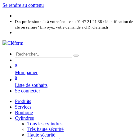
Se rendre au contenu
Des professionnels à votre écoute au 01 47 21 21 38 / Identification de
clé ou serrure? Envoyez votre demande à clf@cleferm.fr
0
Mon panier
0
Liste de souhaits
Se connecter
Produits
Services
Boutique
Cylindres
Tous les cylindres
Très haute sécurité
Haute sécurité