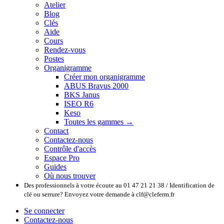
Atelier
Blog
Clés
Aide
Cours
Rendez-vous
Postes
Organigramme
Créer mon organigramme
ABUS Bravus 2000
BKS Janus
ISEO R6
Keso
Toutes les gammes →
Contact
Contactez-nous
Contrôle d'accès
Espace Pro
Guides
Où nous trouver
Des professionnels à votre écoute au 01 47 21 21 38 / Identification de
clé ou serrure? Envoyez votre demande à clf@cleferm.fr
Se connecter
Contactez-nous