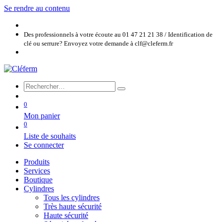
Se rendre au contenu
Des professionnels à votre écoute au 01 47 21 21 38 / Identification de
clé ou serrure? Envoyez votre demande à clf@cleferm.fr
0
Mon panier
0
Liste de souhaits
Se connecter
Produits
Services
Boutique
Cylindres
Tous les cylindres
Très haute sécurité
Haute sécurité