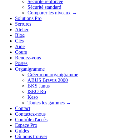
Sécurité renforcée
Sécurité standard
Comparer les niveaux →
Solutions Pro
Serrures
Atelier
Blog
Clés
Aide
Cours
Rendez-vous
Postes
Organigramme
Créer mon organigramme
ABUS Bravus 2000
BKS Janus
ISEO R6
Keso
Toutes les gammes →
Contact
Contactez-nous
Contrôle d'accès
Espace Pro
Guides
Où nous trouver