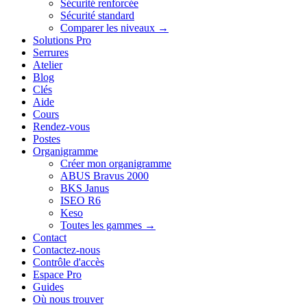
Sécurité renforcée
Sécurité standard
Comparer les niveaux →
Solutions Pro
Serrures
Atelier
Blog
Clés
Aide
Cours
Rendez-vous
Postes
Organigramme
Créer mon organigramme
ABUS Bravus 2000
BKS Janus
ISEO R6
Keso
Toutes les gammes →
Contact
Contactez-nous
Contrôle d'accès
Espace Pro
Guides
Où nous trouver