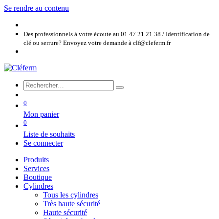
Se rendre au contenu
Des professionnels à votre écoute au 01 47 21 21 38 / Identification de
clé ou serrure? Envoyez votre demande à clf@cleferm.fr
0
Mon panier
0
Liste de souhaits
Se connecter
Produits
Services
Boutique
Cylindres
Tous les cylindres
Très haute sécurité
Haute sécurité