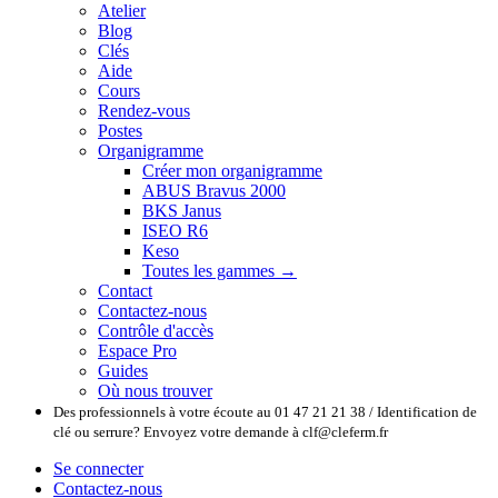
Atelier
Blog
Clés
Aide
Cours
Rendez-vous
Postes
Organigramme
Créer mon organigramme
ABUS Bravus 2000
BKS Janus
ISEO R6
Keso
Toutes les gammes →
Contact
Contactez-nous
Contrôle d'accès
Espace Pro
Guides
Où nous trouver
Des professionnels à votre écoute au 01 47 21 21 38 / Identification de
clé ou serrure? Envoyez votre demande à clf@cleferm.fr
Se connecter
Contactez-nous