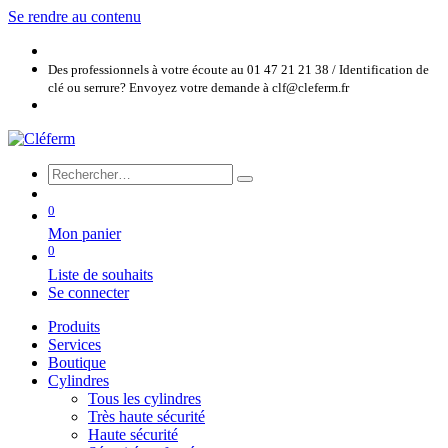
Se rendre au contenu
Des professionnels à votre écoute au 01 47 21 21 38 / Identification de
clé ou serrure? Envoyez votre demande à clf@cleferm.fr
0
Mon panier
0
Liste de souhaits
Se connecter
Produits
Services
Boutique
Cylindres
Tous les cylindres
Très haute sécurité
Haute sécurité