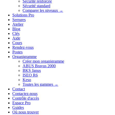
Sécurité renforcée
Sécurité standard
Comparer les niveaux →
Solutions Pro
Serrures
Atelier
Blog
Clés
Aide
Cours
Rendez-vous
Postes
Organigramme
Créer mon organigramme
ABUS Bravus 2000
BKS Janus
ISEO R6
Keso
Toutes les gammes →
Contact
Contactez-nous
Contrôle d'accès
Espace Pro
Guides
Où nous trouver