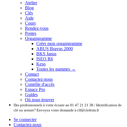
Atelier
Blog
Clés
Aide
Cours
Rendez-vous
Postes
Organigramme
Créer mon organigramme
ABUS Bravus 2000
BKS Janus
ISEO R6
Keso
Toutes les gammes →
Contact
Contactez-nous
Contrôle d'accès
Espace Pro
Guides
Où nous trouver
Des professionnels à votre écoute au 01 47 21 21 38 / Identification de
clé ou serrure? Envoyez votre demande à clf@cleferm.fr
Se connecter
Contactez-nous