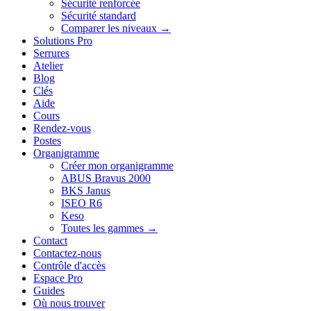
Sécurité renforcée
Sécurité standard
Comparer les niveaux →
Solutions Pro
Serrures
Atelier
Blog
Clés
Aide
Cours
Rendez-vous
Postes
Organigramme
Créer mon organigramme
ABUS Bravus 2000
BKS Janus
ISEO R6
Keso
Toutes les gammes →
Contact
Contactez-nous
Contrôle d'accès
Espace Pro
Guides
Où nous trouver