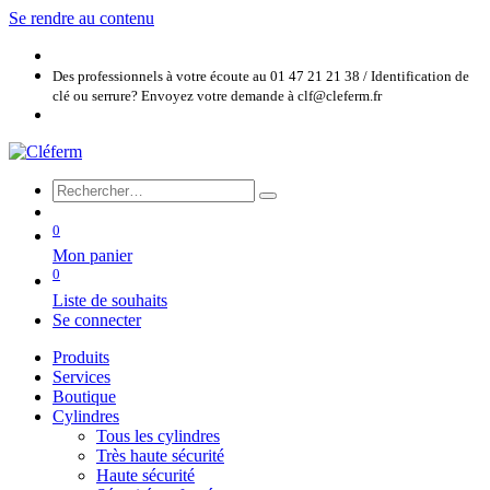
Se rendre au contenu
Des professionnels à votre écoute au 01 47 21 21 38 / Identification de
clé ou serrure? Envoyez votre demande à clf@cleferm.fr
0
Mon panier
0
Liste de souhaits
Se connecter
Produits
Services
Boutique
Cylindres
Tous les cylindres
Très haute sécurité
Haute sécurité