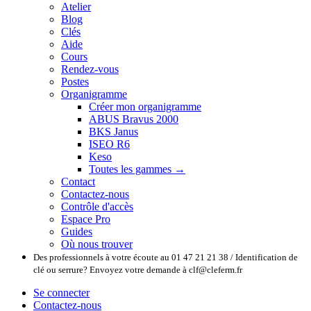
Atelier
Blog
Clés
Aide
Cours
Rendez-vous
Postes
Organigramme
Créer mon organigramme
ABUS Bravus 2000
BKS Janus
ISEO R6
Keso
Toutes les gammes →
Contact
Contactez-nous
Contrôle d'accès
Espace Pro
Guides
Où nous trouver
Des professionnels à votre écoute au 01 47 21 21 38 / Identification de
clé ou serrure? Envoyez votre demande à clf@cleferm.fr
Se connecter
Contactez-nous