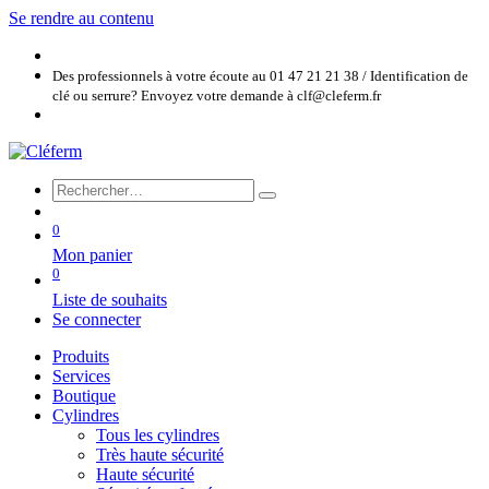
Se rendre au contenu
Des professionnels à votre écoute au 01 47 21 21 38 / Identification de
clé ou serrure? Envoyez votre demande à clf@cleferm.fr
0
Mon panier
0
Liste de souhaits
Se connecter
Produits
Services
Boutique
Cylindres
Tous les cylindres
Très haute sécurité
Haute sécurité