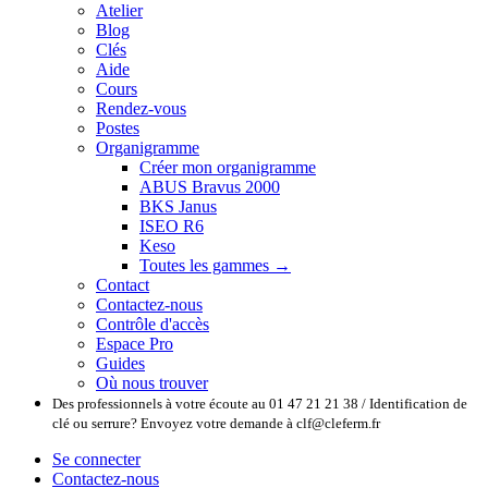
Atelier
Blog
Clés
Aide
Cours
Rendez-vous
Postes
Organigramme
Créer mon organigramme
ABUS Bravus 2000
BKS Janus
ISEO R6
Keso
Toutes les gammes →
Contact
Contactez-nous
Contrôle d'accès
Espace Pro
Guides
Où nous trouver
Des professionnels à votre écoute au 01 47 21 21 38 / Identification de
clé ou serrure? Envoyez votre demande à clf@cleferm.fr
Se connecter
Contactez-nous