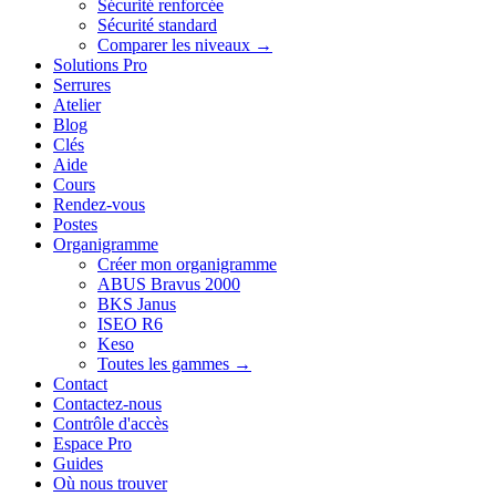
Sécurité renforcée
Sécurité standard
Comparer les niveaux →
Solutions Pro
Serrures
Atelier
Blog
Clés
Aide
Cours
Rendez-vous
Postes
Organigramme
Créer mon organigramme
ABUS Bravus 2000
BKS Janus
ISEO R6
Keso
Toutes les gammes →
Contact
Contactez-nous
Contrôle d'accès
Espace Pro
Guides
Où nous trouver