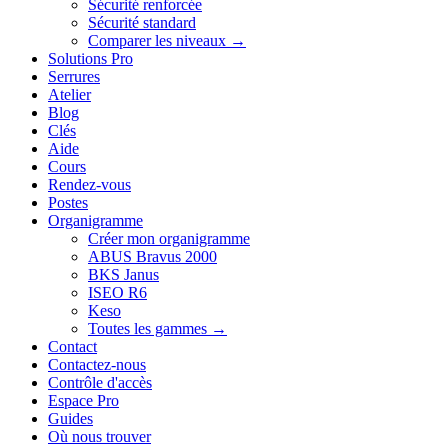
Sécurité renforcée
Sécurité standard
Comparer les niveaux →
Solutions Pro
Serrures
Atelier
Blog
Clés
Aide
Cours
Rendez-vous
Postes
Organigramme
Créer mon organigramme
ABUS Bravus 2000
BKS Janus
ISEO R6
Keso
Toutes les gammes →
Contact
Contactez-nous
Contrôle d'accès
Espace Pro
Guides
Où nous trouver