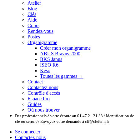
Atelier
Blog
Clés
Aide
Cours
Rendez-vous
Postes
Organigramme
Créer mon organigramme
ABUS Bravus 2000
BKS Janus
ISEO R6
Keso
Toutes les gammes →
Contact
Contactez-nous
Contrôle d'accès
Espace Pro
Guides
Où nous trouver
Des professionnels à votre écoute au 01 47 21 21 38 / Identification de
clé ou serrure? Envoyez votre demande à clf@cleferm.fr
Se connecter
Contactez-nous