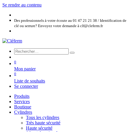
Se rendre au contenu
Des professionnels à votre écoute au 01 47 21 21 38 / Identification de
clé ou serrure? Envoyez votre demande à clf@cleferm.fr
0
Mon panier
0
Liste de souhaits
Se connecter
Produits
Services
Boutique
Cylindres
Tous les cylindres
Très haute sécurité
Haute sécurité