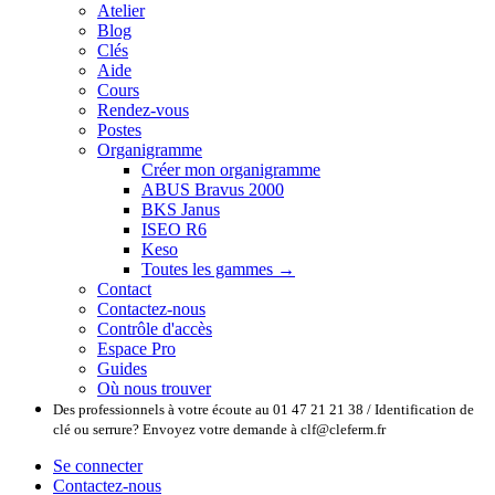
Atelier
Blog
Clés
Aide
Cours
Rendez-vous
Postes
Organigramme
Créer mon organigramme
ABUS Bravus 2000
BKS Janus
ISEO R6
Keso
Toutes les gammes →
Contact
Contactez-nous
Contrôle d'accès
Espace Pro
Guides
Où nous trouver
Des professionnels à votre écoute au 01 47 21 21 38 / Identification de
clé ou serrure? Envoyez votre demande à clf@cleferm.fr
Se connecter
Contactez-nous