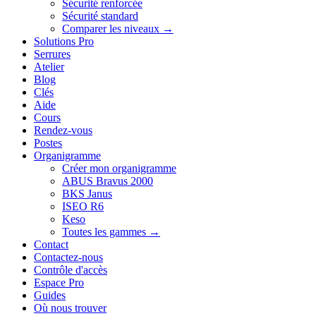
Sécurité renforcée
Sécurité standard
Comparer les niveaux →
Solutions Pro
Serrures
Atelier
Blog
Clés
Aide
Cours
Rendez-vous
Postes
Organigramme
Créer mon organigramme
ABUS Bravus 2000
BKS Janus
ISEO R6
Keso
Toutes les gammes →
Contact
Contactez-nous
Contrôle d'accès
Espace Pro
Guides
Où nous trouver