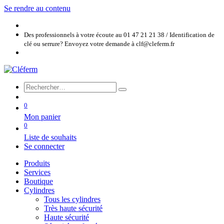
Se rendre au contenu
Des professionnels à votre écoute au 01 47 21 21 38 / Identification de
clé ou serrure? Envoyez votre demande à clf@cleferm.fr
0
Mon panier
0
Liste de souhaits
Se connecter
Produits
Services
Boutique
Cylindres
Tous les cylindres
Très haute sécurité
Haute sécurité