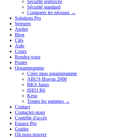
Sécurité renforcée
Sécurité standard
Comparer les niveaux →
Solutions Pro
Serrures
Atelier
Blog
Clés
Aide
Cours
Rendez-vous
Postes
Organigramme
Créer mon organigramme
ABUS Bravus 2000
BKS Janus
ISEO R6
Keso
Toutes les gammes →
Contact
Contactez-nous
Contrôle d'accès
Espace Pro
Guides
Où nous trouver