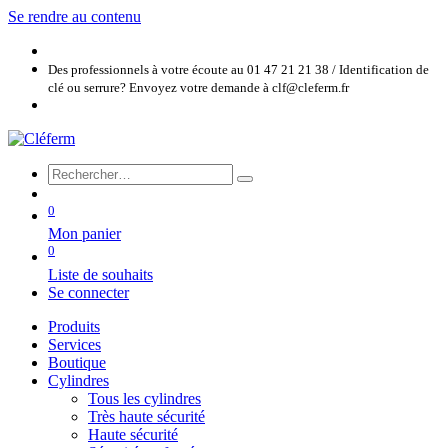
Se rendre au contenu
Des professionnels à votre écoute au 01 47 21 21 38 / Identification de
clé ou serrure? Envoyez votre demande à clf@cleferm.fr
0
Mon panier
0
Liste de souhaits
Se connecter
Produits
Services
Boutique
Cylindres
Tous les cylindres
Très haute sécurité
Haute sécurité