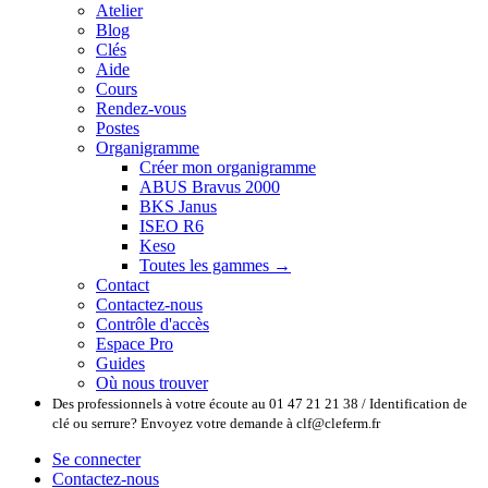
Atelier
Blog
Clés
Aide
Cours
Rendez-vous
Postes
Organigramme
Créer mon organigramme
ABUS Bravus 2000
BKS Janus
ISEO R6
Keso
Toutes les gammes →
Contact
Contactez-nous
Contrôle d'accès
Espace Pro
Guides
Où nous trouver
Des professionnels à votre écoute au 01 47 21 21 38 / Identification de
clé ou serrure? Envoyez votre demande à clf@cleferm.fr
Se connecter
Contactez-nous