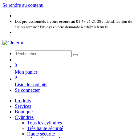
Se rendre au contenu
Des professionnels à votre écoute au 01 47 21 21 38 / Identification de
clé ou serrure? Envoyez votre demande à clf@cleferm.fr
0
Mon panier
0
Liste de souhaits
Se connecter
Produits
Services
Boutique
Cylindres
Tous les cylindres
Très haute sécurité
Haute sécurité