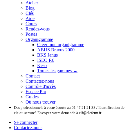
Atelier
Blog
Clés
Aide
Cours
Rendez-vous
Postes
Organigramme
Créer mon organigramme
ABUS Bravus 2000
BKS Janus
ISEO R6
Keso
Toutes les gammes →
Contact
Contactez-nous
Contrôle d'accès
Espace Pro
Guides
Où nous trouver
Des professionnels à votre écoute au 01 47 21 21 38 / Identification de
clé ou serrure? Envoyez votre demande à clf@cleferm.fr
Se connecter
Contactez-nous