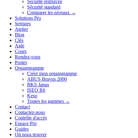
Sécurité renforcée
Sécurité standard
Comparer les niveaux →
Solutions Pro
Serrures
Atelier
Blog
Clés
Aide
Cours
Rendez-vous
Postes
Organigramme
Créer mon organigramme
ABUS Bravus 2000
BKS Janus
ISEO R6
Keso
Toutes les gammes →
Contact
Contactez-nous
Contrôle d'accès
Espace Pro
Guides
Où nous trouver