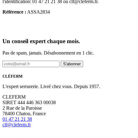
l'identification: 01 47 21 21 38 ou clf@cleferm.fr.
Référence :
ASSA2834
Un conseil expert chaque mois.
Pas de spam, jamais. Désabonnement en 1 clic.
S'abonner
CLÉFERM
L'expert serrurerie. Livré chez vous. Depuis 1957.
CLEFERM
SIRET 444 446 363 00038
2 Rue de la Paroisse
78400 Chatou, France
01 47 21 21 38
clf@cleferm.fr