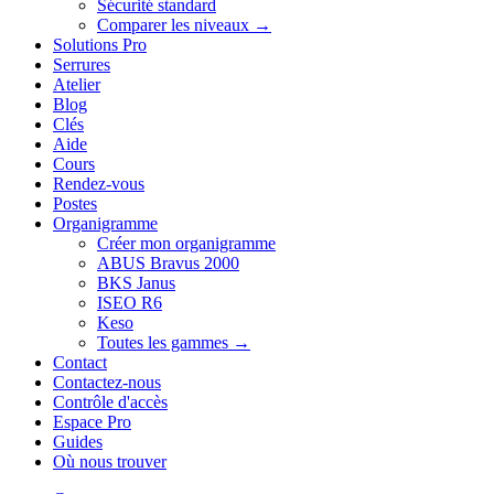
Sécurité standard
Comparer les niveaux →
Solutions Pro
Serrures
Atelier
Blog
Clés
Aide
Cours
Rendez-vous
Postes
Organigramme
Créer mon organigramme
ABUS Bravus 2000
BKS Janus
ISEO R6
Keso
Toutes les gammes →
Contact
Contactez-nous
Contrôle d'accès
Espace Pro
Guides
Où nous trouver