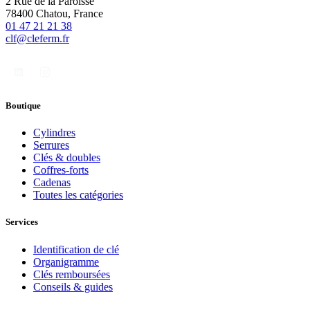
2 Rue de la Paroisse
78400 Chatou, France
01 47 21 21 38
clf@cleferm.fr
Boutique
Cylindres
Serrures
Clés & doubles
Coffres-forts
Cadenas
Toutes les catégories
Services
Identification de clé
Organigramme
Clés remboursées
Conseils & guides