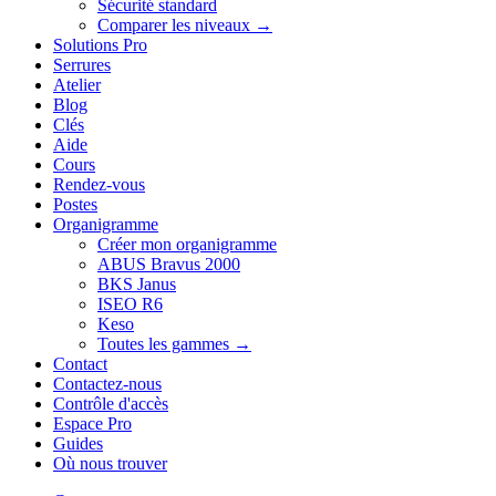
Sécurité standard
Comparer les niveaux →
Solutions Pro
Serrures
Atelier
Blog
Clés
Aide
Cours
Rendez-vous
Postes
Organigramme
Créer mon organigramme
ABUS Bravus 2000
BKS Janus
ISEO R6
Keso
Toutes les gammes →
Contact
Contactez-nous
Contrôle d'accès
Espace Pro
Guides
Où nous trouver