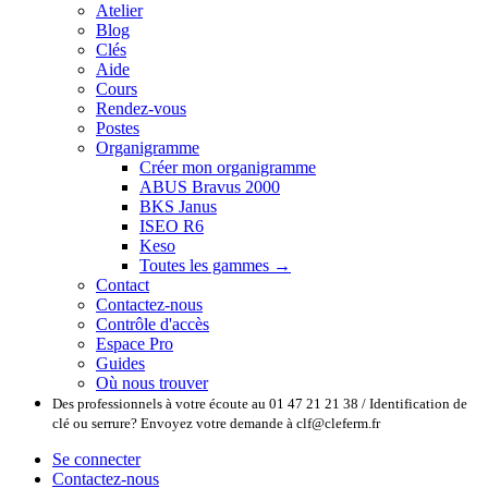
Atelier
Blog
Clés
Aide
Cours
Rendez-vous
Postes
Organigramme
Créer mon organigramme
ABUS Bravus 2000
BKS Janus
ISEO R6
Keso
Toutes les gammes →
Contact
Contactez-nous
Contrôle d'accès
Espace Pro
Guides
Où nous trouver
Des professionnels à votre écoute au 01 47 21 21 38 / Identification de
clé ou serrure? Envoyez votre demande à clf@cleferm.fr
Se connecter
Contactez-nous