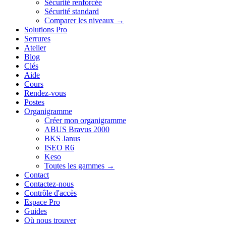
Sécurité renforcée
Sécurité standard
Comparer les niveaux →
Solutions Pro
Serrures
Atelier
Blog
Clés
Aide
Cours
Rendez-vous
Postes
Organigramme
Créer mon organigramme
ABUS Bravus 2000
BKS Janus
ISEO R6
Keso
Toutes les gammes →
Contact
Contactez-nous
Contrôle d'accès
Espace Pro
Guides
Où nous trouver