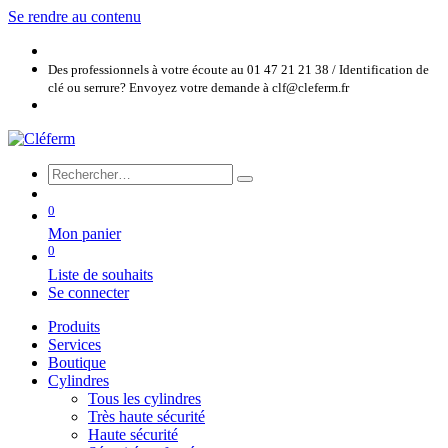
Se rendre au contenu
Des professionnels à votre écoute au 01 47 21 21 38 / Identification de
clé ou serrure? Envoyez votre demande à clf@cleferm.fr
0
Mon panier
0
Liste de souhaits
Se connecter
Produits
Services
Boutique
Cylindres
Tous les cylindres
Très haute sécurité
Haute sécurité