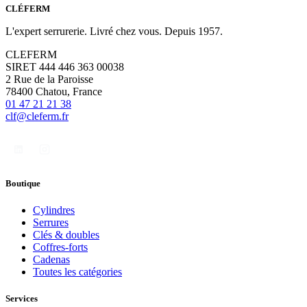
CLÉFERM
L'expert serrurerie. Livré chez vous. Depuis 1957.
CLEFERM
SIRET 444 446 363 00038
2 Rue de la Paroisse
78400 Chatou, France
01 47 21 21 38
clf@cleferm.fr
Boutique
Cylindres
Serrures
Clés & doubles
Coffres-forts
Cadenas
Toutes les catégories
Services