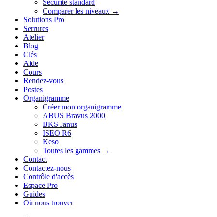
Sécurité standard
Comparer les niveaux →
Solutions Pro
Serrures
Atelier
Blog
Clés
Aide
Cours
Rendez-vous
Postes
Organigramme
Créer mon organigramme
ABUS Bravus 2000
BKS Janus
ISEO R6
Keso
Toutes les gammes →
Contact
Contactez-nous
Contrôle d'accès
Espace Pro
Guides
Où nous trouver