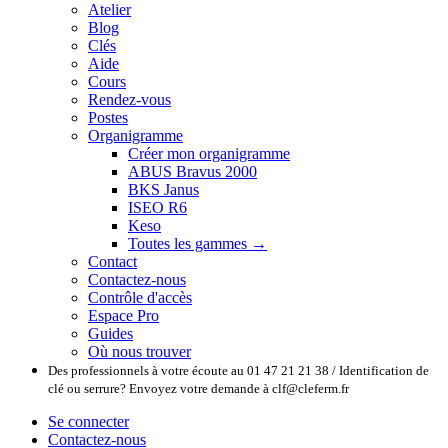
Atelier
Blog
Clés
Aide
Cours
Rendez-vous
Postes
Organigramme
Créer mon organigramme
ABUS Bravus 2000
BKS Janus
ISEO R6
Keso
Toutes les gammes →
Contact
Contactez-nous
Contrôle d'accès
Espace Pro
Guides
Où nous trouver
Des professionnels à votre écoute au 01 47 21 21 38 / Identification de
clé ou serrure? Envoyez votre demande à clf@cleferm.fr
Se connecter
Contactez-nous