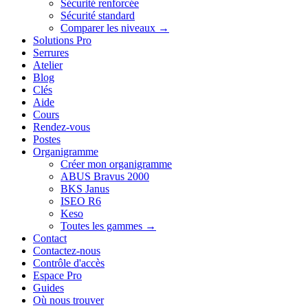
Sécurité renforcée
Sécurité standard
Comparer les niveaux →
Solutions Pro
Serrures
Atelier
Blog
Clés
Aide
Cours
Rendez-vous
Postes
Organigramme
Créer mon organigramme
ABUS Bravus 2000
BKS Janus
ISEO R6
Keso
Toutes les gammes →
Contact
Contactez-nous
Contrôle d'accès
Espace Pro
Guides
Où nous trouver