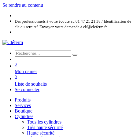
Se rendre au contenu
Des professionnels à votre écoute au 01 47 21 21 38 / Identification de
clé ou serrure? Envoyez votre demande à clf@cleferm.fr
0
Mon panier
0
Liste de souhaits
Se connecter
Produits
Services
Boutique
Cylindres
Tous les cylindres
Très haute sécurité
Haute sécurité