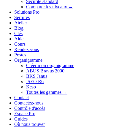
Sécurité standard
Comparer les niveaux →
Solutions Pro
Serrures
Atelier
Blog
Clés
Aide
Cours
Rendez-vous
Postes
Organigramme
Créer mon organigramme
ABUS Bravus 2000
BKS Janus
ISEO R6
Keso
Toutes les gammes →
Contact
Contactez-nous
Contrôle d'accès
Espace Pro
Guides
Où nous trouver