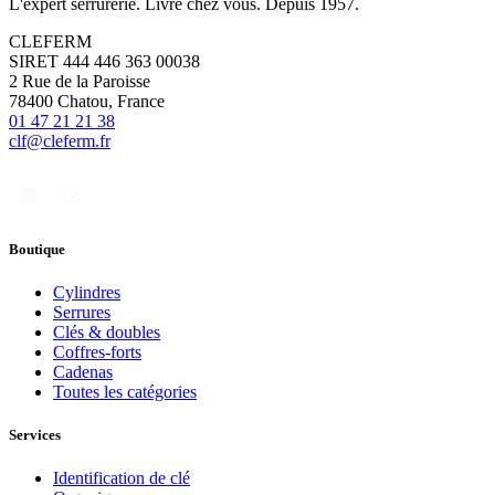
L'expert serrurerie. Livré chez vous. Depuis 1957.
CLEFERM
SIRET 444 446 363 00038
2 Rue de la Paroisse
78400 Chatou, France
01 47 21 21 38
clf@cleferm.fr
Boutique
Cylindres
Serrures
Clés & doubles
Coffres-forts
Cadenas
Toutes les catégories
Services
Identification de clé