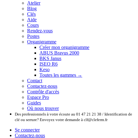
Atelier
Blog
Clés
Aide
Cours
Rendez-vous
Postes
Organigramme
Créer mon organigramme
ABUS Bravus 2000
BKS Janus
ISEO R6
Keso
Toutes les gammes →
Contact
Contactez-nous
Contrôle d'accès
Espace Pro
Guides
Où nous trouver
Des professionnels à votre écoute au 01 47 21 21 38 / Identification de
clé ou serrure? Envoyez votre demande à clf@cleferm.fr
Se connecter
Contactez-nous