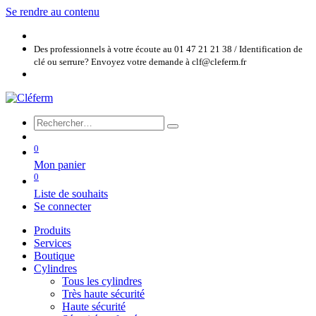
Se rendre au contenu
Des professionnels à votre écoute au 01 47 21 21 38 / Identification de
clé ou serrure? Envoyez votre demande à clf@cleferm.fr
0
Mon panier
0
Liste de souhaits
Se connecter
Produits
Services
Boutique
Cylindres
Tous les cylindres
Très haute sécurité
Haute sécurité