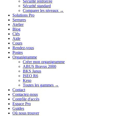
Sécurité renforcée
Sécurité standard
Comparer les niveaux →
Solutions Pro
Serrures
Atelier
Blog
Clés
Aide
Cours
Rendez-vous
Postes
Organigramme
Créer mon organigramme
ABUS Bravus 2000
BKS Janus
ISEO R6
Keso
Toutes les gammes →
Contact
Contactez-nous
Contrôle d'accès
Espace Pro
Guides
Où nous trouver