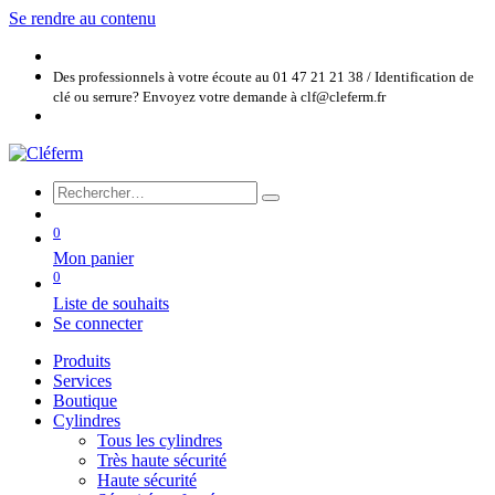
Se rendre au contenu
Des professionnels à votre écoute au 01 47 21 21 38 / Identification de
clé ou serrure? Envoyez votre demande à clf@cleferm.fr
0
Mon panier
0
Liste de souhaits
Se connecter
Produits
Services
Boutique
Cylindres
Tous les cylindres
Très haute sécurité
Haute sécurité