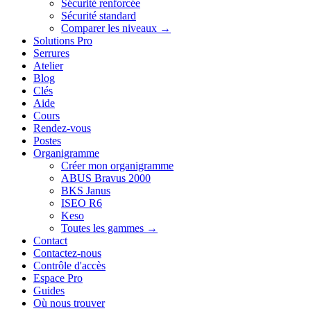
Sécurité renforcée
Sécurité standard
Comparer les niveaux →
Solutions Pro
Serrures
Atelier
Blog
Clés
Aide
Cours
Rendez-vous
Postes
Organigramme
Créer mon organigramme
ABUS Bravus 2000
BKS Janus
ISEO R6
Keso
Toutes les gammes →
Contact
Contactez-nous
Contrôle d'accès
Espace Pro
Guides
Où nous trouver