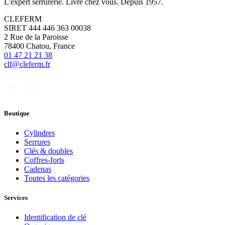
L'expert serrurerie. Livré chez vous. Depuis 1957.
CLEFERM
SIRET 444 446 363 00038
2 Rue de la Paroisse
78400 Chatou, France
01 47 21 21 38
clf@cleferm.fr
Boutique
Cylindres
Serrures
Clés & doubles
Coffres-forts
Cadenas
Toutes les catégories
Services
Identification de clé