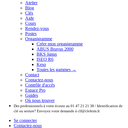
Atelier
Blog
Clés
Aide
Cours
Rendez-vous
Postes
Organigramme
Créer mon organigramme
ABUS Bravus 2000
BKS Janus
ISEO R6
Keso
Toutes les gammes →
Contact
Contactez-nous
Contrôle d'accès
Espace Pro
Guides
Où nous trouver
Des professionnels à votre écoute au 01 47 21 21 38 / Identification de
clé ou serrure? Envoyez votre demande à clf@cleferm.fr
Se connecter
Contactez-nous