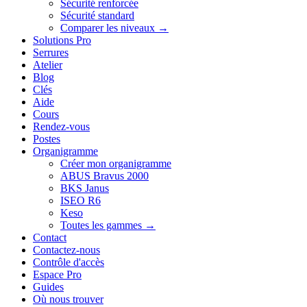
Sécurité renforcée
Sécurité standard
Comparer les niveaux →
Solutions Pro
Serrures
Atelier
Blog
Clés
Aide
Cours
Rendez-vous
Postes
Organigramme
Créer mon organigramme
ABUS Bravus 2000
BKS Janus
ISEO R6
Keso
Toutes les gammes →
Contact
Contactez-nous
Contrôle d'accès
Espace Pro
Guides
Où nous trouver