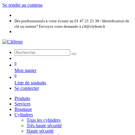
Se rendre au contenu
Des professionnels à votre écoute au 01 47 21 21 38 / Identification de
clé ou serrure? Envoyez votre demande à clf@cleferm.fr
0
Mon panier
0
Liste de souhaits
Se connecter
Produits
Services
Boutique
Cylindres
Tous les cylindres
Très haute sécurité
Haute sécurité