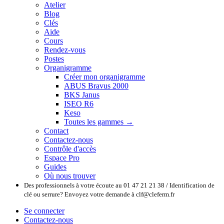
Atelier
Blog
Clés
Aide
Cours
Rendez-vous
Postes
Organigramme
Créer mon organigramme
ABUS Bravus 2000
BKS Janus
ISEO R6
Keso
Toutes les gammes →
Contact
Contactez-nous
Contrôle d'accès
Espace Pro
Guides
Où nous trouver
Des professionnels à votre écoute au 01 47 21 21 38 / Identification de
clé ou serrure? Envoyez votre demande à clf@cleferm.fr
Se connecter
Contactez-nous