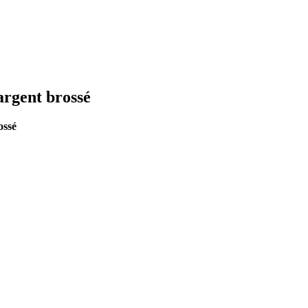
argent brossé
ossé