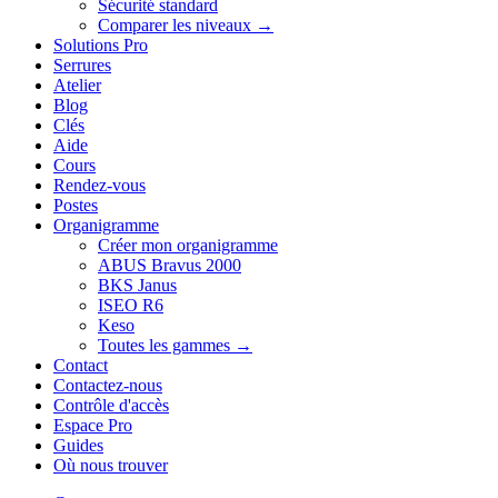
Sécurité standard
Comparer les niveaux →
Solutions Pro
Serrures
Atelier
Blog
Clés
Aide
Cours
Rendez-vous
Postes
Organigramme
Créer mon organigramme
ABUS Bravus 2000
BKS Janus
ISEO R6
Keso
Toutes les gammes →
Contact
Contactez-nous
Contrôle d'accès
Espace Pro
Guides
Où nous trouver