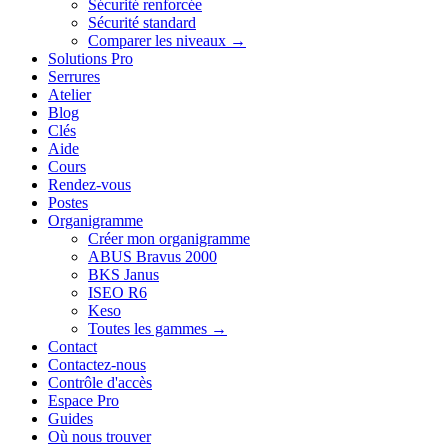
Sécurité renforcée
Sécurité standard
Comparer les niveaux →
Solutions Pro
Serrures
Atelier
Blog
Clés
Aide
Cours
Rendez-vous
Postes
Organigramme
Créer mon organigramme
ABUS Bravus 2000
BKS Janus
ISEO R6
Keso
Toutes les gammes →
Contact
Contactez-nous
Contrôle d'accès
Espace Pro
Guides
Où nous trouver