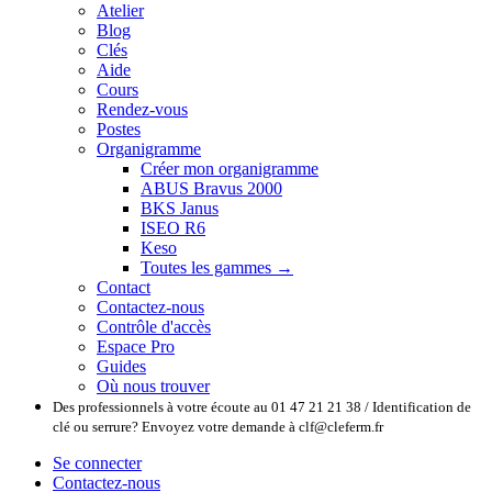
Atelier
Blog
Clés
Aide
Cours
Rendez-vous
Postes
Organigramme
Créer mon organigramme
ABUS Bravus 2000
BKS Janus
ISEO R6
Keso
Toutes les gammes →
Contact
Contactez-nous
Contrôle d'accès
Espace Pro
Guides
Où nous trouver
Des professionnels à votre écoute au 01 47 21 21 38 / Identification de
clé ou serrure? Envoyez votre demande à clf@cleferm.fr
Se connecter
Contactez-nous