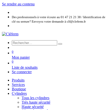
Se rendre au contenu
Des professionnels à votre écoute au 01 47 21 21 38 / Identification de
clé ou serrure? Envoyez votre demande à clf@cleferm.fr
0
Mon panier
0
Liste de souhaits
Se connecter
Produits
Services
Boutique
Cylindres
Tous les cylindres
Très haute sécurité
Haute sécurité