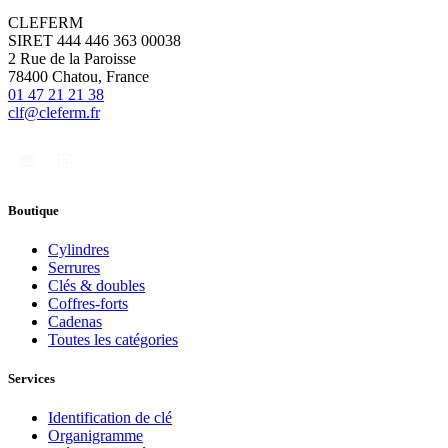
CLEFERM
SIRET 444 446 363 00038
2 Rue de la Paroisse
78400 Chatou, France
01 47 21 21 38
clf@cleferm.fr
Boutique
Cylindres
Serrures
Clés & doubles
Coffres-forts
Cadenas
Toutes les catégories
Services
Identification de clé
Organigramme