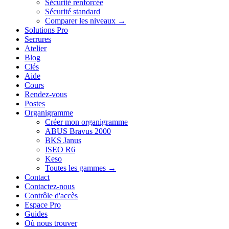
Sécurité renforcée
Sécurité standard
Comparer les niveaux →
Solutions Pro
Serrures
Atelier
Blog
Clés
Aide
Cours
Rendez-vous
Postes
Organigramme
Créer mon organigramme
ABUS Bravus 2000
BKS Janus
ISEO R6
Keso
Toutes les gammes →
Contact
Contactez-nous
Contrôle d'accès
Espace Pro
Guides
Où nous trouver