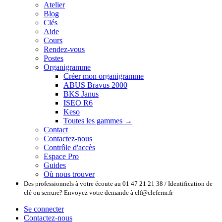
Atelier
Blog
Clés
Aide
Cours
Rendez-vous
Postes
Organigramme
Créer mon organigramme
ABUS Bravus 2000
BKS Janus
ISEO R6
Keso
Toutes les gammes →
Contact
Contactez-nous
Contrôle d'accès
Espace Pro
Guides
Où nous trouver
Des professionnels à votre écoute au 01 47 21 21 38 / Identification de
clé ou serrure? Envoyez votre demande à clf@cleferm.fr
Se connecter
Contactez-nous