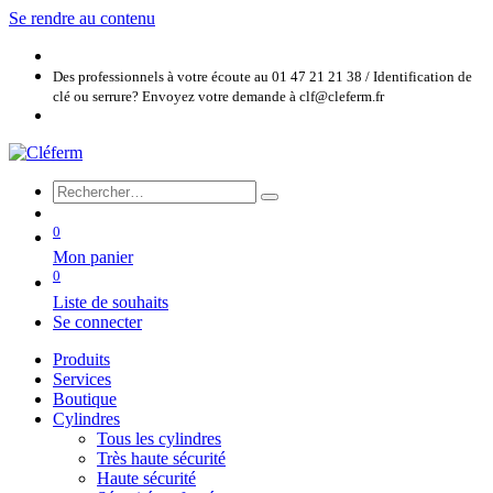
Se rendre au contenu
Des professionnels à votre écoute au 01 47 21 21 38 / Identification de
clé ou serrure? Envoyez votre demande à clf@cleferm.fr
0
Mon panier
0
Liste de souhaits
Se connecter
Produits
Services
Boutique
Cylindres
Tous les cylindres
Très haute sécurité
Haute sécurité