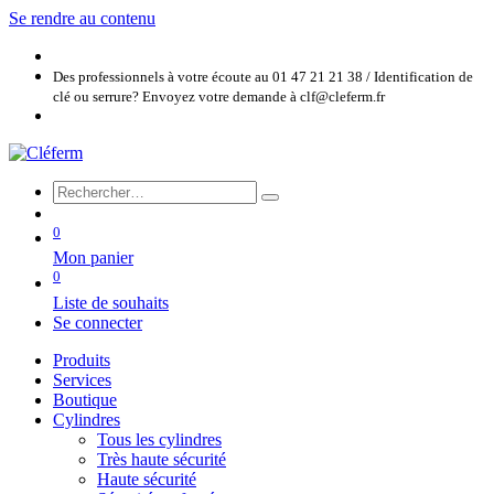
Se rendre au contenu
Des professionnels à votre écoute au 01 47 21 21 38 / Identification de
clé ou serrure? Envoyez votre demande à clf@cleferm.fr
0
Mon panier
0
Liste de souhaits
Se connecter
Produits
Services
Boutique
Cylindres
Tous les cylindres
Très haute sécurité
Haute sécurité