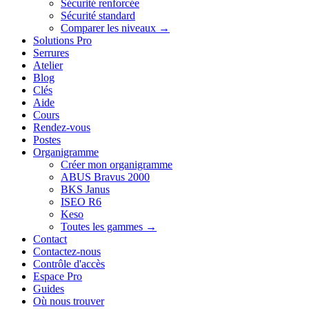
Sécurité renforcée
Sécurité standard
Comparer les niveaux →
Solutions Pro
Serrures
Atelier
Blog
Clés
Aide
Cours
Rendez-vous
Postes
Organigramme
Créer mon organigramme
ABUS Bravus 2000
BKS Janus
ISEO R6
Keso
Toutes les gammes →
Contact
Contactez-nous
Contrôle d'accès
Espace Pro
Guides
Où nous trouver