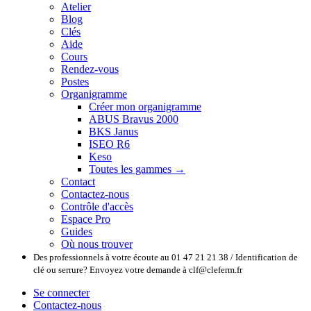
Atelier
Blog
Clés
Aide
Cours
Rendez-vous
Postes
Organigramme
Créer mon organigramme
ABUS Bravus 2000
BKS Janus
ISEO R6
Keso
Toutes les gammes →
Contact
Contactez-nous
Contrôle d'accès
Espace Pro
Guides
Où nous trouver
Des professionnels à votre écoute au 01 47 21 21 38 / Identification de
clé ou serrure? Envoyez votre demande à clf@cleferm.fr
Se connecter
Contactez-nous