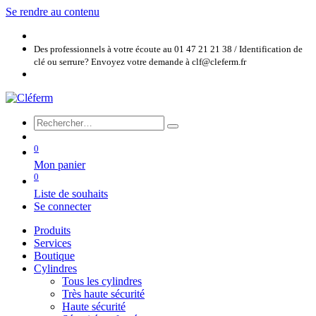
Se rendre au contenu
Des professionnels à votre écoute au 01 47 21 21 38 / Identification de
clé ou serrure? Envoyez votre demande à clf@cleferm.fr
0
Mon panier
0
Liste de souhaits
Se connecter
Produits
Services
Boutique
Cylindres
Tous les cylindres
Très haute sécurité
Haute sécurité