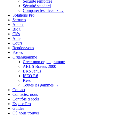
Sécurité renforcée
Sécurité standard
Comparer les niveaux →
Solutions Pro
Serrures
Atelier
Blog
Clés
Aide
Cours
Rendez-vous
Postes
Organigramme
Créer mon organigramme
ABUS Bravus 2000
BKS Janus
ISEO R6
Keso
Toutes les gammes →
Contact
Contactez-nous
Contrôle d'accès
Espace Pro
Guides
Où nous trouver