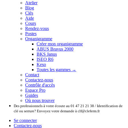
Atelier
Blog
Clés
Aide
Cours
Rendez-vous
Postes
Organigramme
Créer mon organigramme
ABUS Bravus 2000
BKS Janus
ISEO R6
Keso
Toutes les gammes →
Contact
Contactez-nous
Contrôle d'accès
Espace Pro
Guides
Où nous trouver
Des professionnels à votre écoute au 01 47 21 21 38 / Identification de
clé ou serrure? Envoyez votre demande à clf@cleferm.fr
Se connecter
Contactez-nous