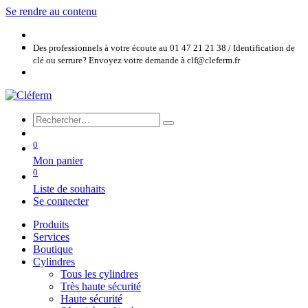
Se rendre au contenu
Des professionnels à votre écoute au 01 47 21 21 38 / Identification de
clé ou serrure? Envoyez votre demande à clf@cleferm.fr
0
Mon panier
0
Liste de souhaits
Se connecter
Produits
Services
Boutique
Cylindres
Tous les cylindres
Très haute sécurité
Haute sécurité