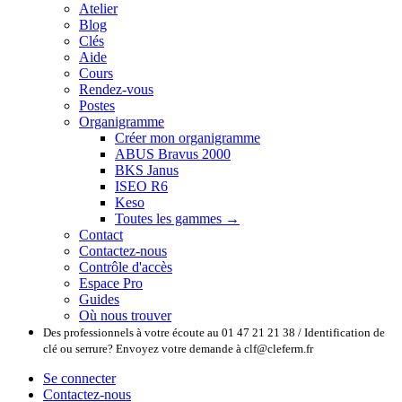
Atelier
Blog
Clés
Aide
Cours
Rendez-vous
Postes
Organigramme
Créer mon organigramme
ABUS Bravus 2000
BKS Janus
ISEO R6
Keso
Toutes les gammes →
Contact
Contactez-nous
Contrôle d'accès
Espace Pro
Guides
Où nous trouver
Des professionnels à votre écoute au 01 47 21 21 38 / Identification de
clé ou serrure? Envoyez votre demande à clf@cleferm.fr
Se connecter
Contactez-nous