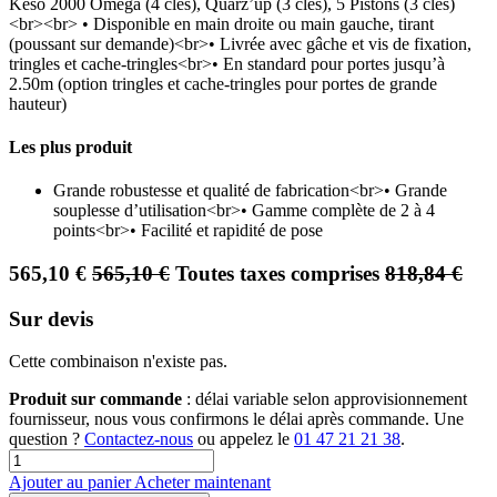
Keso 2000 Omega (4 clés), Quarz’up (3 clés), 5 Pistons (3 clés)
<br><br> • Disponible en main droite ou main gauche, tirant
(poussant sur demande)<br>• Livrée avec gâche et vis de fixation,
tringles et cache-tringles<br>• En standard pour portes jusqu’à
2.50m (option tringles et cache-tringles pour portes de grande
hauteur)
Les plus produit
Grande robustesse et qualité de fabrication<br>• Grande
souplesse d’utilisation<br>• Gamme complète de 2 à 4
points<br>• Facilité et rapidité de pose
565,10
€
565,10
€
Toutes taxes comprises
818,84
€
Sur devis
Cette combinaison n'existe pas.
Produit sur commande
: délai variable selon approvisionnement
fournisseur, nous vous confirmons le délai après commande. Une
question ?
Contactez-nous
ou appelez le
01 47 21 21 38
.
Ajouter au panier
Acheter maintenant