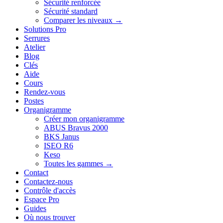
Sécurité renforcée
Sécurité standard
Comparer les niveaux →
Solutions Pro
Serrures
Atelier
Blog
Clés
Aide
Cours
Rendez-vous
Postes
Organigramme
Créer mon organigramme
ABUS Bravus 2000
BKS Janus
ISEO R6
Keso
Toutes les gammes →
Contact
Contactez-nous
Contrôle d'accès
Espace Pro
Guides
Où nous trouver