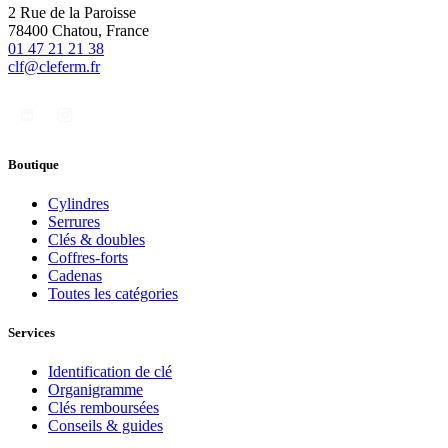
2 Rue de la Paroisse
78400 Chatou, France
01 47 21 21 38
clf@cleferm.fr
Boutique
Cylindres
Serrures
Clés & doubles
Coffres-forts
Cadenas
Toutes les catégories
Services
Identification de clé
Organigramme
Clés remboursées
Conseils & guides