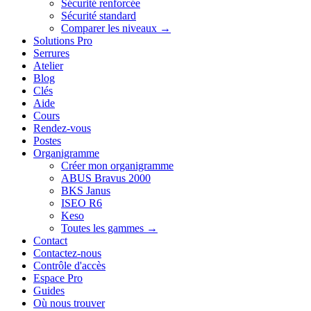
Sécurité renforcée
Sécurité standard
Comparer les niveaux →
Solutions Pro
Serrures
Atelier
Blog
Clés
Aide
Cours
Rendez-vous
Postes
Organigramme
Créer mon organigramme
ABUS Bravus 2000
BKS Janus
ISEO R6
Keso
Toutes les gammes →
Contact
Contactez-nous
Contrôle d'accès
Espace Pro
Guides
Où nous trouver