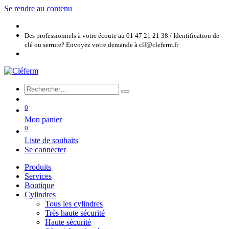
Se rendre au contenu
Des professionnels à votre écoute au 01 47 21 21 38 / Identification de
clé ou serrure? Envoyez votre demande à clf@cleferm.fr
0
Mon panier
0
Liste de souhaits
Se connecter
Produits
Services
Boutique
Cylindres
Tous les cylindres
Très haute sécurité
Haute sécurité