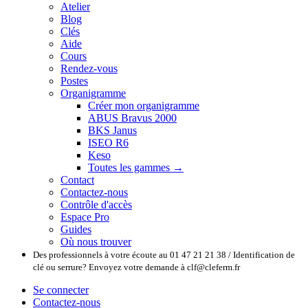
Atelier
Blog
Clés
Aide
Cours
Rendez-vous
Postes
Organigramme
Créer mon organigramme
ABUS Bravus 2000
BKS Janus
ISEO R6
Keso
Toutes les gammes →
Contact
Contactez-nous
Contrôle d'accès
Espace Pro
Guides
Où nous trouver
Des professionnels à votre écoute au 01 47 21 21 38 / Identification de
clé ou serrure? Envoyez votre demande à clf@cleferm.fr
Se connecter
Contactez-nous