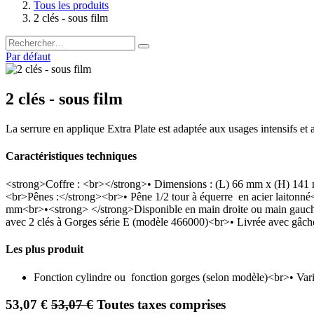
Tous les produits
2 clés - sous film
Par défaut
2 clés - sous film
La serrure en applique Extra Plate est adaptée aux usages intensifs et 
Caractéristiques techniques
<strong>Coffre : <br></strong>• Dimensions : (L) 66 mm x (H) 141
<br>Pênes :</strong><br>• Pêne 1/2 tour à équerre en acier laitonné
mm<br>•<strong> </strong>Disponible en main droite ou main gauche
avec 2 clés à Gorges série E (modèle 466000)<br>• Livrée avec gâc
Les plus produit
Fonction cylindre ou fonction gorges (selon modèle)<br>• Var
53,07
€
53,07
€
Toutes taxes comprises