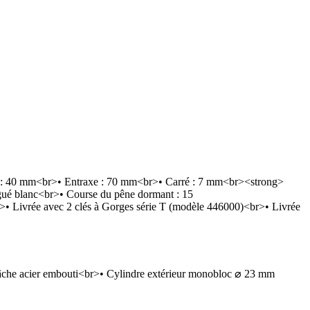
xe : 40 mm<br>• Entraxe : 70 mm<br>• Carré : 7 mm<br><strong>
ngué blanc<br>• Course du pêne dormant : 15
>• Livrée avec 2 clés à Gorges série T (modèle 446000)<br>• Livrée
 gâche acier embouti<br>• Cylindre extérieur monobloc ⌀ 23 mm