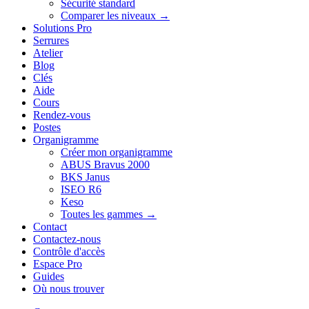
Sécurité standard
Comparer les niveaux →
Solutions Pro
Serrures
Atelier
Blog
Clés
Aide
Cours
Rendez-vous
Postes
Organigramme
Créer mon organigramme
ABUS Bravus 2000
BKS Janus
ISEO R6
Keso
Toutes les gammes →
Contact
Contactez-nous
Contrôle d'accès
Espace Pro
Guides
Où nous trouver