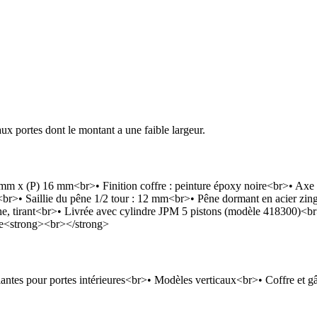
aux portes dont le montant a une faible largeur.
 mm x (P) 16 mm<br>• Finition coffre : peinture époxy noire<br>• A
<br>• Saillie du pêne 1/2 tour : 12 mm<br>• Pêne dormant en acier zi
, tirant<br>• Livrée avec cylindre JPM 5 pistons (modèle 418300)<br
he<strong><br></strong>
iantes pour portes intérieures<br>• Modèles verticaux<br>• Coffre et