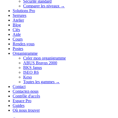
Sécurité standard
Comparer les niveaux →
Solutions Pro
Serrures
Atelier
Blog
Clés
Aide
Cours
Rendez-vous
Postes
Organigramme
Créer mon organigramme
ABUS Bravus 2000
BKS Janus
ISEO R6
Keso
Toutes les gammes →
Contact
Contactez-nous
Contrôle d'accès
Espace Pro
Guides
Où nous trouver