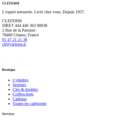
CLÉFERM
L'expert serrurerie. Livré chez vous. Depuis 1957.
CLEFERM
SIRET 444 446 363 00038
2 Rue de la Paroisse
78400 Chatou, France
01 47 21 21 38
clf@cleferm.fr
Boutique
Cylindres
Serrures
Clés & doubles
Coffres-forts
Cadenas
Toutes les catégories
Services