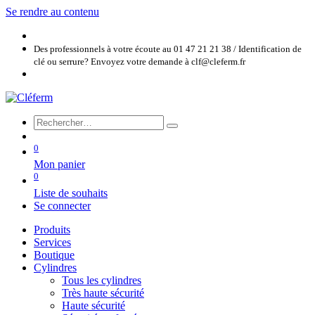
Se rendre au contenu
Des professionnels à votre écoute au 01 47 21 21 38 / Identification de
clé ou serrure? Envoyez votre demande à clf@cleferm.fr
0
Mon panier
0
Liste de souhaits
Se connecter
Produits
Services
Boutique
Cylindres
Tous les cylindres
Très haute sécurité
Haute sécurité