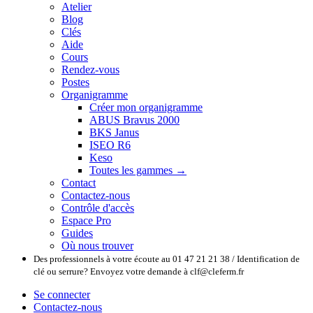
Atelier
Blog
Clés
Aide
Cours
Rendez-vous
Postes
Organigramme
Créer mon organigramme
ABUS Bravus 2000
BKS Janus
ISEO R6
Keso
Toutes les gammes →
Contact
Contactez-nous
Contrôle d'accès
Espace Pro
Guides
Où nous trouver
Des professionnels à votre écoute au 01 47 21 21 38 / Identification de
clé ou serrure? Envoyez votre demande à clf@cleferm.fr
Se connecter
Contactez-nous