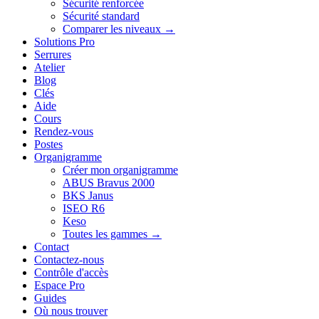
Sécurité renforcée
Sécurité standard
Comparer les niveaux →
Solutions Pro
Serrures
Atelier
Blog
Clés
Aide
Cours
Rendez-vous
Postes
Organigramme
Créer mon organigramme
ABUS Bravus 2000
BKS Janus
ISEO R6
Keso
Toutes les gammes →
Contact
Contactez-nous
Contrôle d'accès
Espace Pro
Guides
Où nous trouver