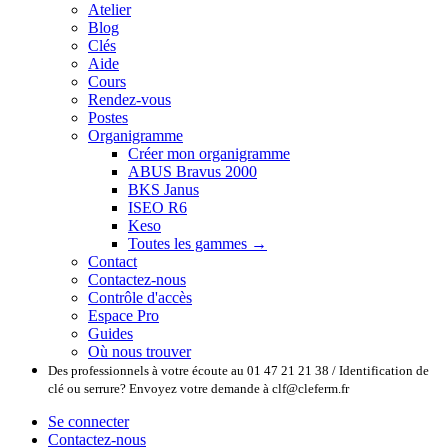
Atelier
Blog
Clés
Aide
Cours
Rendez-vous
Postes
Organigramme
Créer mon organigramme
ABUS Bravus 2000
BKS Janus
ISEO R6
Keso
Toutes les gammes →
Contact
Contactez-nous
Contrôle d'accès
Espace Pro
Guides
Où nous trouver
Des professionnels à votre écoute au 01 47 21 21 38 / Identification de
clé ou serrure? Envoyez votre demande à clf@cleferm.fr
Se connecter
Contactez-nous