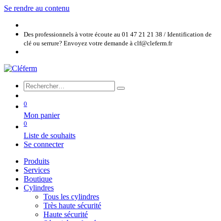
Se rendre au contenu
Des professionnels à votre écoute au 01 47 21 21 38 / Identification de
clé ou serrure? Envoyez votre demande à clf@cleferm.fr
0
Mon panier
0
Liste de souhaits
Se connecter
Produits
Services
Boutique
Cylindres
Tous les cylindres
Très haute sécurité
Haute sécurité