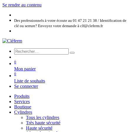
Se rendre au contenu
Des professionnels à votre écoute au 01 47 21 21 38 / Identification de
clé ou serrure? Envoyez votre demande à clf@cleferm.fr
0
Mon panier
0
Liste de souhaits
Se connecter
Produits
Services
Boutique
Cylindres
Tous les cylindres
Très haute sécurité
Haute sécurité