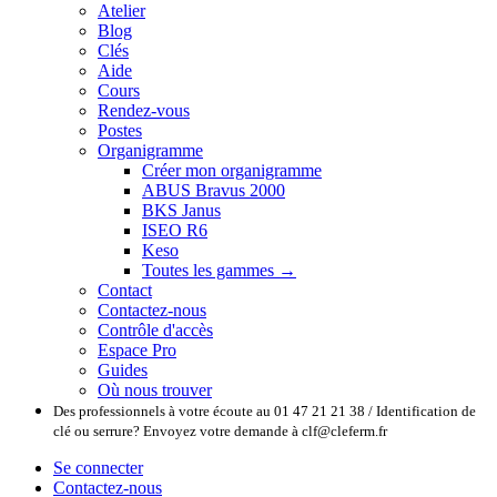
Atelier
Blog
Clés
Aide
Cours
Rendez-vous
Postes
Organigramme
Créer mon organigramme
ABUS Bravus 2000
BKS Janus
ISEO R6
Keso
Toutes les gammes →
Contact
Contactez-nous
Contrôle d'accès
Espace Pro
Guides
Où nous trouver
Des professionnels à votre écoute au 01 47 21 21 38 / Identification de
clé ou serrure? Envoyez votre demande à clf@cleferm.fr
Se connecter
Contactez-nous