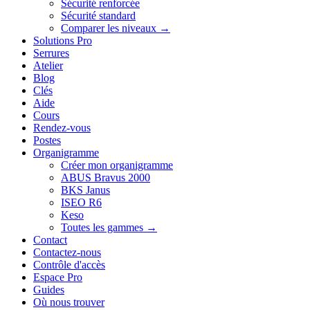
Sécurité renforcée
Sécurité standard
Comparer les niveaux →
Solutions Pro
Serrures
Atelier
Blog
Clés
Aide
Cours
Rendez-vous
Postes
Organigramme
Créer mon organigramme
ABUS Bravus 2000
BKS Janus
ISEO R6
Keso
Toutes les gammes →
Contact
Contactez-nous
Contrôle d'accès
Espace Pro
Guides
Où nous trouver