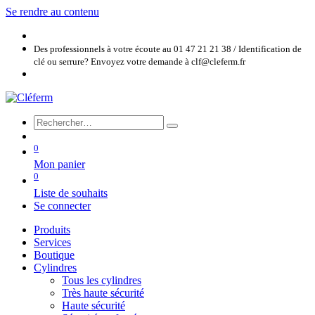
Se rendre au contenu
Des professionnels à votre écoute au 01 47 21 21 38 / Identification de
clé ou serrure? Envoyez votre demande à clf@cleferm.fr
0
Mon panier
0
Liste de souhaits
Se connecter
Produits
Services
Boutique
Cylindres
Tous les cylindres
Très haute sécurité
Haute sécurité