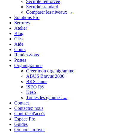
Sécurité renforcée
Sécurité standard
Comparer les niveaux →
Solutions Pro
Serrures
Atelier
Blog
Clés
Aide
Cours
Rendez-vous
Postes
Organigramme
Créer mon organigramme
ABUS Bravus 2000
BKS Janus
ISEO R6
Keso
Toutes les gammes →
Contact
Contactez-nous
Contrôle d'accès
Espace Pro
Guides
Où nous trouver