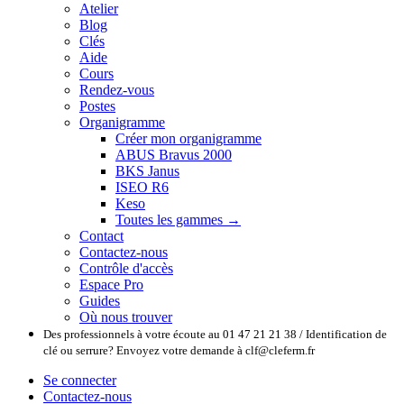
Atelier
Blog
Clés
Aide
Cours
Rendez-vous
Postes
Organigramme
Créer mon organigramme
ABUS Bravus 2000
BKS Janus
ISEO R6
Keso
Toutes les gammes →
Contact
Contactez-nous
Contrôle d'accès
Espace Pro
Guides
Où nous trouver
Des professionnels à votre écoute au 01 47 21 21 38 / Identification de
clé ou serrure? Envoyez votre demande à clf@cleferm.fr
Se connecter
Contactez-nous