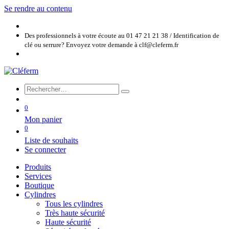
Se rendre au contenu
Des professionnels à votre écoute au 01 47 21 21 38 / Identification de
clé ou serrure? Envoyez votre demande à clf@cleferm.fr
0
Mon panier
0
Liste de souhaits
Se connecter
Produits
Services
Boutique
Cylindres
Tous les cylindres
Très haute sécurité
Haute sécurité