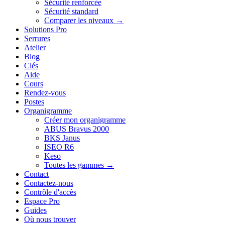
Sécurité renforcée
Sécurité standard
Comparer les niveaux →
Solutions Pro
Serrures
Atelier
Blog
Clés
Aide
Cours
Rendez-vous
Postes
Organigramme
Créer mon organigramme
ABUS Bravus 2000
BKS Janus
ISEO R6
Keso
Toutes les gammes →
Contact
Contactez-nous
Contrôle d'accès
Espace Pro
Guides
Où nous trouver