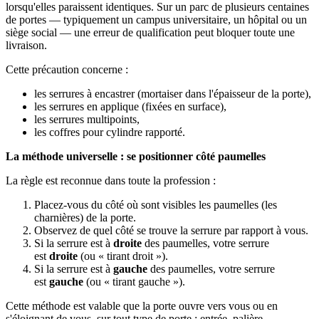
lorsqu'elles paraissent identiques. Sur un parc de plusieurs centaines
de portes — typiquement un campus universitaire, un hôpital ou un
siège social — une erreur de qualification peut bloquer toute une
livraison.
Cette précaution concerne :
les serrures à encastrer (mortaiser dans l'épaisseur de la porte),
les serrures en applique (fixées en surface),
les serrures multipoints,
les coffres pour cylindre rapporté.
La méthode universelle : se positionner côté paumelles
La règle est reconnue dans toute la profession :
Placez-vous du côté où sont visibles les paumelles (les
charnières) de la porte.
Observez de quel côté se trouve la serrure par rapport à vous.
Si la serrure est à
droite
des paumelles, votre serrure
est
droite
(ou « tirant droit »).
Si la serrure est à
gauche
des paumelles, votre serrure
est
gauche
(ou « tirant gauche »).
Cette méthode est valable que la porte ouvre vers vous ou en
s'éloignant de vous, sur tout type de porte : entrée, palière,