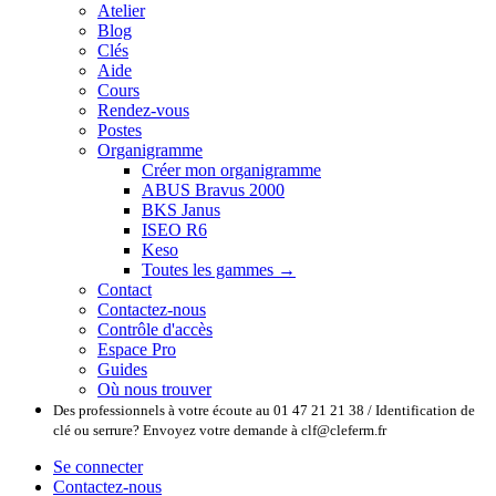
Atelier
Blog
Clés
Aide
Cours
Rendez-vous
Postes
Organigramme
Créer mon organigramme
ABUS Bravus 2000
BKS Janus
ISEO R6
Keso
Toutes les gammes →
Contact
Contactez-nous
Contrôle d'accès
Espace Pro
Guides
Où nous trouver
Des professionnels à votre écoute au 01 47 21 21 38 / Identification de
clé ou serrure? Envoyez votre demande à clf@cleferm.fr
Se connecter
Contactez-nous