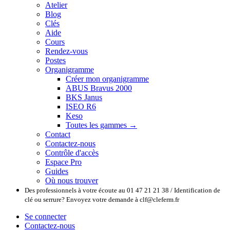
Atelier
Blog
Clés
Aide
Cours
Rendez-vous
Postes
Organigramme
Créer mon organigramme
ABUS Bravus 2000
BKS Janus
ISEO R6
Keso
Toutes les gammes →
Contact
Contactez-nous
Contrôle d'accès
Espace Pro
Guides
Où nous trouver
Des professionnels à votre écoute au 01 47 21 21 38 / Identification de
clé ou serrure? Envoyez votre demande à clf@cleferm.fr
Se connecter
Contactez-nous