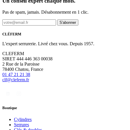
Un conseil expert chaque mois.
Pas de spam, jamais. Désabonnement en 1 clic.
S'abonner
CLÉFERM
L'expert serrurerie. Livré chez vous. Depuis 1957.
CLEFERM
SIRET 444 446 363 00038
2 Rue de la Paroisse
78400 Chatou, France
01 47 21 21 38
clf@cleferm.fr
Boutique
Cylindres
Serrures
Clés & doubles