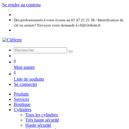
Se rendre au contenu
Des professionnels à votre écoute au 01 47 21 21 38 / Identification de
clé ou serrure? Envoyez votre demande à clf@cleferm.fr
0
Mon panier
0
Liste de souhaits
Se connecter
Produits
Services
Boutique
Cylindres
Tous les cylindres
Très haute sécurité
Haute sécurité