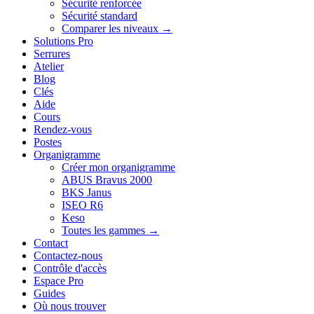
Sécurité renforcée
Sécurité standard
Comparer les niveaux →
Solutions Pro
Serrures
Atelier
Blog
Clés
Aide
Cours
Rendez-vous
Postes
Organigramme
Créer mon organigramme
ABUS Bravus 2000
BKS Janus
ISEO R6
Keso
Toutes les gammes →
Contact
Contactez-nous
Contrôle d'accès
Espace Pro
Guides
Où nous trouver