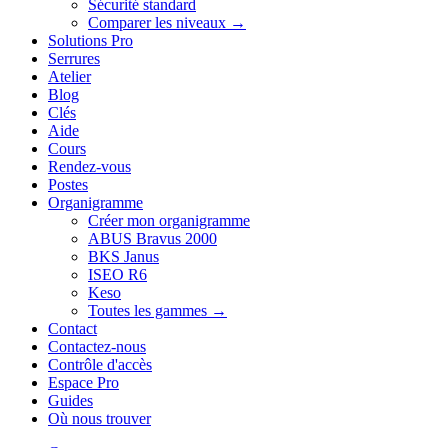
Sécurité standard
Comparer les niveaux →
Solutions Pro
Serrures
Atelier
Blog
Clés
Aide
Cours
Rendez-vous
Postes
Organigramme
Créer mon organigramme
ABUS Bravus 2000
BKS Janus
ISEO R6
Keso
Toutes les gammes →
Contact
Contactez-nous
Contrôle d'accès
Espace Pro
Guides
Où nous trouver