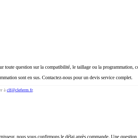
our toute question sur la compatibilité, le taillage ou la programmation, 
rammation sont en sus. Contactez-nous pour un devis service complet.
er à
clf@cleferm.fr
.
urnisseur, nous vous confirmons le délai après commande. Une question