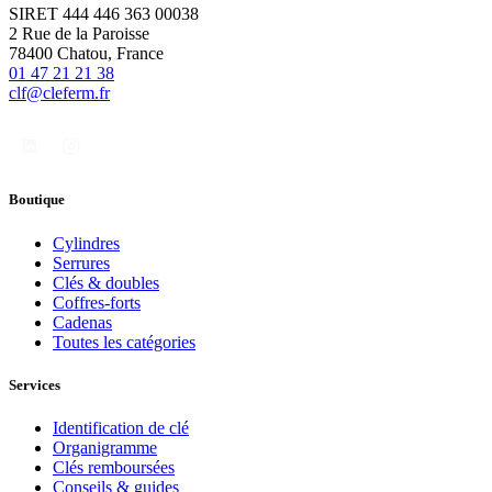
SIRET 444 446 363 00038
2 Rue de la Paroisse
78400 Chatou, France
01 47 21 21 38
clf@cleferm.fr
Boutique
Cylindres
Serrures
Clés & doubles
Coffres-forts
Cadenas
Toutes les catégories
Services
Identification de clé
Organigramme
Clés remboursées
Conseils & guides