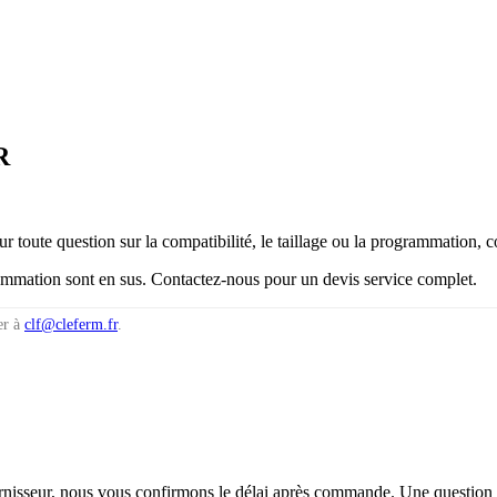
R
our toute question sur la compatibilité, le taillage ou la programmation, 
rammation sont en sus. Contactez-nous pour un devis service complet.
er à
clf@cleferm.fr
.
urnisseur, nous vous confirmons le délai après commande. Une question