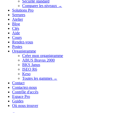
Sécurité standard
Comparer les niveaux →
Solutions Pro
Serrures
Atelier
Blog
Clés
Aide
Cours
Rendez-vous
Postes
Organigramme
Créer mon organigramme
ABUS Bravus 2000
BKS Janus
ISEO R6
Keso
Toutes les gammes →
Contact
Contactez-nous
Contrôle d'accès
Espace Pro
Guides
Où nous trouver