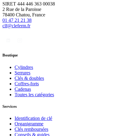
SIRET 444 446 363 00038
2 Rue de la Paroisse
78400 Chatou, France
01 47 21 21 38
clf@cleferm.fr
Boutique
Cylindres
Serrures
Clés & doubles
Coffres-forts
Cadenas
Toutes les catégories
Services
Identification de clé
Organigramme
Clés remboursées
Conseils & guides