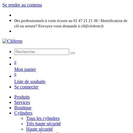
Se rendre au contenu
Des professionnels à votre écoute au 01 47 21 21 38 / Identification de
clé ou serrure? Envoyez votre demande à clf@cleferm.fr
0
Mon panier
0
Liste de souhaits
Se connecter
Produits
Services
Boutique
Cylindres
Tous les cylindres
Très haute sécurité
Haute sécurité