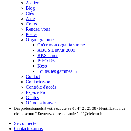
Atelier
Blog
Clés
Aide
Cours
Rendez-vous
Postes
Organigramme
Créer mon organigramme
ABUS Bravus 2000
BKS Janus
ISEO R6
Keso
Toutes les gammes →
Contact
Contactez-nous
Contrôle d'accès
Espace Pro
Guides
Où nous trouver
Des professionnels à votre écoute au 01 47 21 21 38 / Identification de
clé ou serrure? Envoyez votre demande à clf@cleferm.fr
Se connecter
Contactez-nous