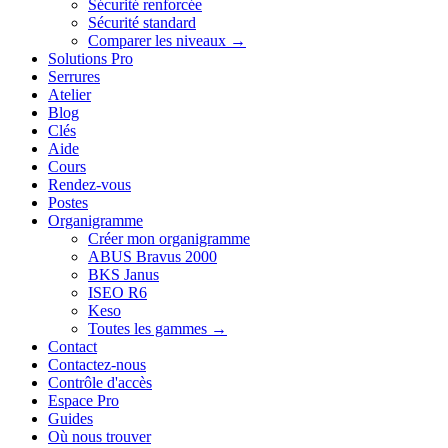
Sécurité renforcée
Sécurité standard
Comparer les niveaux →
Solutions Pro
Serrures
Atelier
Blog
Clés
Aide
Cours
Rendez-vous
Postes
Organigramme
Créer mon organigramme
ABUS Bravus 2000
BKS Janus
ISEO R6
Keso
Toutes les gammes →
Contact
Contactez-nous
Contrôle d'accès
Espace Pro
Guides
Où nous trouver