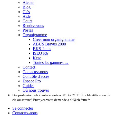
Atelier
Blog
Clés
Aide
Cours
Rendez-vous
Postes
Organigramme
Créer mon organigramme
ABUS Bravus 2000
BKS Janus
ISEO R6
Keso
Toutes les gammes →
Contact
Contactez-nous
Contrôle d'accès
Espace Pro
Guides
Où nous trouver
Des professionnels à votre écoute au 01 47 21 21 38 / Identification de
clé ou serrure? Envoyez votre demande à clf@cleferm.fr
Se connecter
Contactez-nous