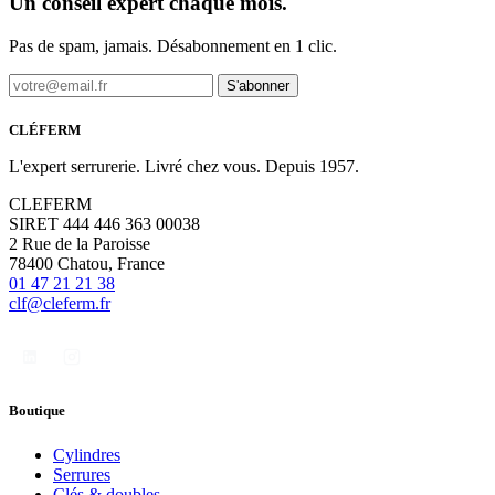
Un conseil expert chaque mois.
Pas de spam, jamais. Désabonnement en 1 clic.
S'abonner
CLÉFERM
L'expert serrurerie. Livré chez vous. Depuis 1957.
CLEFERM
SIRET 444 446 363 00038
2 Rue de la Paroisse
78400 Chatou, France
01 47 21 21 38
clf@cleferm.fr
Boutique
Cylindres
Serrures
Clés & doubles