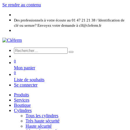
Se rendre au contenu
Des professionnels à votre écoute au 01 47 21 21 38 / Identification de
clé ou serrure? Envoyez votre demande à clf@cleferm.fr
0
Mon panier
0
Liste de souhaits
Se connecter
Produits
Services
Boutique
Cylindres
Tous les cylindres
Très haute sécurité
Haute sécurité