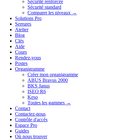
Sécurité renforcée
Sécurité standard
Comparer les niveaux →
Solutions Pro
Serrures
Atelier
Blog
Clés
Aide
Cours
Rendez-vous
Postes
Organigramme
Créer mon organigramme
ABUS Bravus 2000
BKS Janus
ISEO R6
Keso
Toutes les gammes →
Contact
Contactez-nous
Contrôle d'accès
Espace Pro
Guides
Où nous trouver