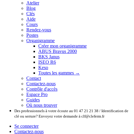
Atelier
Blog
Clés
Aide
Cours
Rendez-vous
Postes
Organigramme
Créer mon organigramme
ABUS Bravus 2000
BKS Janus
ISEO R6
Keso
Toutes les gammes →
Contact
Contactez-nous
Contrôle d'accès
Espace Pro
Guides
Où nous trouver
Des professionnels à votre écoute au 01 47 21 21 38 / Identification de
clé ou serrure? Envoyez votre demande à clf@cleferm.fr
Se connecter
Contactez-nous