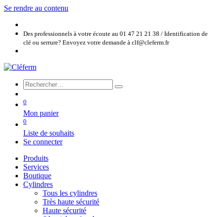
Se rendre au contenu
Des professionnels à votre écoute au 01 47 21 21 38 / Identification de
clé ou serrure? Envoyez votre demande à clf@cleferm.fr
0
Mon panier
0
Liste de souhaits
Se connecter
Produits
Services
Boutique
Cylindres
Tous les cylindres
Très haute sécurité
Haute sécurité