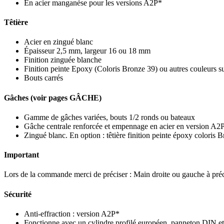
En acier manganèse pour les versions A2P*
Têtière
Acier en zingué blanc
Épaisseur 2,5 mm, largeur 16 ou 18 mm
Finition zinguée blanche
Finition peinte Epoxy (Coloris Bronze 39) ou autres couleurs 
Bouts carrés
Gâches (voir pages GÂCHE)
Gamme de gâches variées, bouts 1/2 ronds ou bateaux
Gâche centrale renforcée et empennage en acier en version A2
Zingué blanc. En option : têtière finition peinte époxy coloris
Important
Lors de la commande merci de préciser : Main droite ou gauche à préci
Sécurité
Anti-effraction : version A2P*
Fonctionne avec un cylindre profilé européen, panneton DIN et