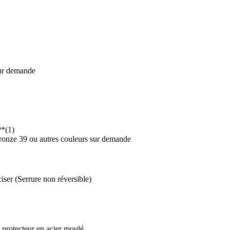
sur demande
P*(1)
 Bronze 39 ou autres couleurs sur demande
ser (Serrure non réversible)
 protecteur en acier moulé