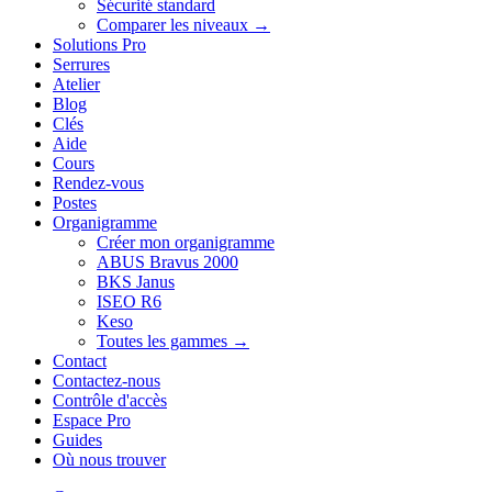
Sécurité standard
Comparer les niveaux →
Solutions Pro
Serrures
Atelier
Blog
Clés
Aide
Cours
Rendez-vous
Postes
Organigramme
Créer mon organigramme
ABUS Bravus 2000
BKS Janus
ISEO R6
Keso
Toutes les gammes →
Contact
Contactez-nous
Contrôle d'accès
Espace Pro
Guides
Où nous trouver