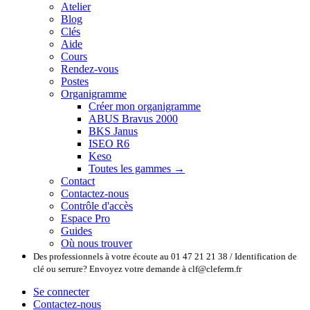
Atelier
Blog
Clés
Aide
Cours
Rendez-vous
Postes
Organigramme
Créer mon organigramme
ABUS Bravus 2000
BKS Janus
ISEO R6
Keso
Toutes les gammes →
Contact
Contactez-nous
Contrôle d'accès
Espace Pro
Guides
Où nous trouver
Des professionnels à votre écoute au 01 47 21 21 38 / Identification de
clé ou serrure? Envoyez votre demande à clf@cleferm.fr
Se connecter
Contactez-nous