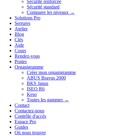
Sécurité renforcée
Sécurité standard
Comparer les niveaux →
Solutions Pro
Serrures
Atelier
Blog
Clés
Aide
Cours
Rendez-vous
Postes
Organigramme
Créer mon organigramme
ABUS Bravus 2000
BKS Janus
ISEO R6
Keso
Toutes les gammes →
Contact
Contactez-nous
Contrôle d'accès
Espace Pro
Guides
Où nous trouver