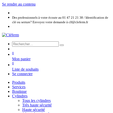
Se rendre au contenu
Des professionnels à votre écoute au 01 47 21 21 38 / Identification de
clé ou serrure? Envoyez votre demande à clf@cleferm.fr
0
Mon panier
0
Liste de souhaits
Se connecter
Produits
Services
Boutique
Cylindres
Tous les cylindres
Très haute sécurité
Haute sécurité