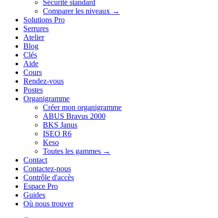
Sécurité standard
Comparer les niveaux →
Solutions Pro
Serrures
Atelier
Blog
Clés
Aide
Cours
Rendez-vous
Postes
Organigramme
Créer mon organigramme
ABUS Bravus 2000
BKS Janus
ISEO R6
Keso
Toutes les gammes →
Contact
Contactez-nous
Contrôle d'accès
Espace Pro
Guides
Où nous trouver